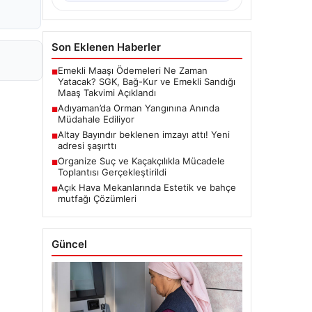
Son Eklenen Haberler
Emekli Maaşı Ödemeleri Ne Zaman
■
Yatacak? SGK, Bağ-Kur ve Emekli Sandığı
Maaş Takvimi Açıklandı
Adıyaman’da Orman Yangınına Anında
■
Müdahale Ediliyor
Altay Bayındır beklenen imzayı attı! Yeni
■
adresi şaşırttı
Organize Suç ve Kaçakçılıkla Mücadele
■
Toplantısı Gerçekleştirildi
Açık Hava Mekanlarında Estetik ve bahçe
■
mutfağı Çözümleri
Güncel