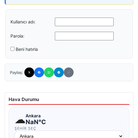
Kullanıcı adı:
Parola:
Beni hatırla
Paylaş:
Hava Durumu
☁
Ankara
NaN°C
ŞEHIR SEÇ