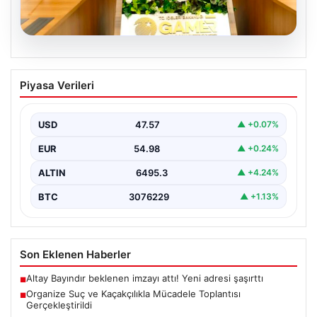
05.08.2026
Organize Suç ve Kaçakçılıkla Mücadele
Piyasa Verileri
Toplantısı Gerçekleştirildi
İçişleri Bakanlığı’nda düzenlenen önemli bir toplantı,
kaçakçılık ve organize suçlarla mücadele konularını ele
USD
47.57
▲ +0.07%
almak…
EUR
54.98
▲ +0.24%
ALTIN
6495.3
▲ +4.24%
BTC
3076229
▲ +1.13%
Son Eklenen Haberler
Altay Bayındır beklenen imzayı attı! Yeni adresi şaşırttı
■
Organize Suç ve Kaçakçılıkla Mücadele Toplantısı
■
Gerçekleştirildi