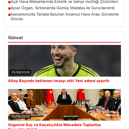
Açık Hava Mekanlarında Estetik ve bahçe mutfağı Çözümleri
■
Aysel Özgan, Sırbistan’da Gümüş Madalya ile Gururlandırdı
■
Kastamonu’da Tarlada Bulunan İnsansız Hava Aracı Gündeme
■
Oturdu
Güncel
05/08/2026
Altay Bayındır beklenen imzayı attı! Yeni adresi şaşırttı
05/08/2026
Organize Suç ve Kaçakçılıkla Mücadele Toplantısı