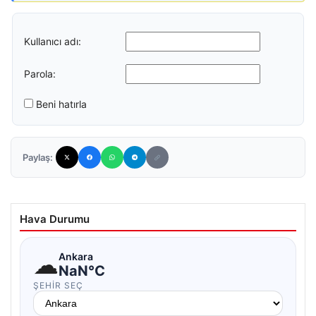
Kullanıcı adı:
Parola:
Beni hatırla
Paylaş:
Hava Durumu
☁
Ankara
NaN°C
ŞEHIR SEÇ