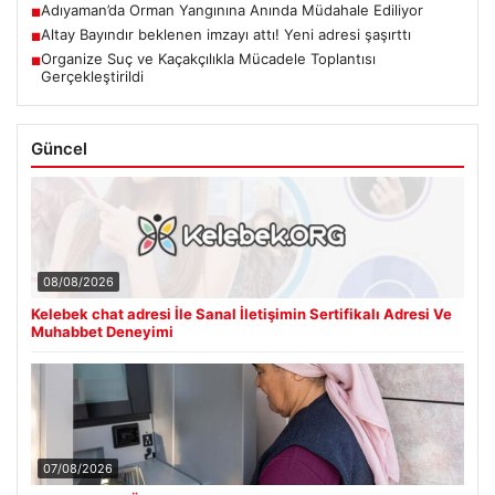
Adıyaman’da Orman Yangınına Anında Müdahale Ediliyor
■
Altay Bayındır beklenen imzayı attı! Yeni adresi şaşırttı
■
Organize Suç ve Kaçakçılıkla Mücadele Toplantısı
■
Gerçekleştirildi
Güncel
08/08/2026
Kelebek chat adresi İle Sanal İletişimin Sertifikalı Adresi Ve
Muhabbet Deneyimi
07/08/2026