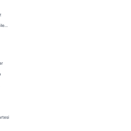
z
ile…
ar
a
k
rtesi