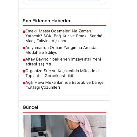
Son Eklenen Haberler
Emekli Maaşı Ödemeleri Ne Zaman
■
Yatacak? SGK, Bağ-Kur ve Emekli Sandığı
Maaş Takvimi Açıklandı
Adıyaman’da Orman Yangınına Anında
■
Müdahale Ediliyor
Altay Bayındır beklenen imzayı attı! Yeni
■
adresi şaşırttı
Organize Suç ve Kaçakçılıkla Mücadele
■
Toplantısı Gerçekleştirildi
Açık Hava Mekanlarında Estetik ve bahçe
■
mutfağı Çözümleri
Güncel