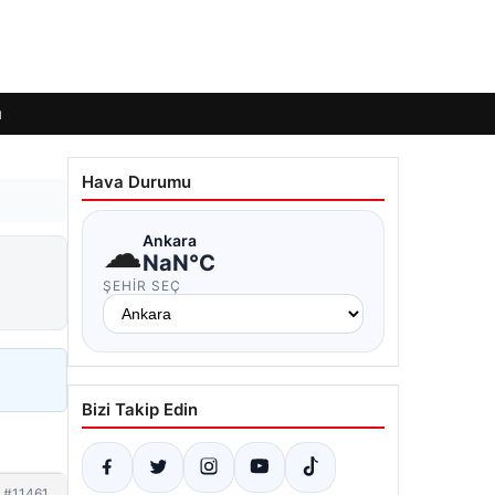
ı
Hava Durumu
☁
Ankara
NaN°C
ŞEHIR SEÇ
Bizi Takip Edin
#11461