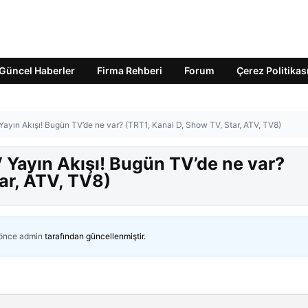
Güncel Haberler
Firma Rehberi
Forum
Çerez Politikas
ayın Akışı! Bugün TV’de ne var? (TRT1, Kanal D, Show TV, Star, ATV, TV8)
Yayın Akışı! Bugün TV’de ne var?
ar, ATV, TV8)
 önce
admin
tarafından güncellenmiştir.