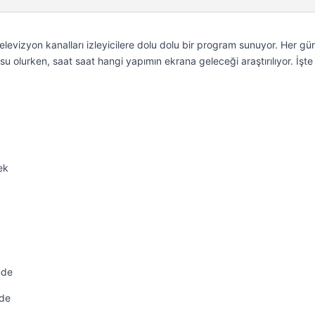
levizyon kanalları izleyicilere dolu dolu bir program sunuyor. Her gü
u olurken, saat saat hangi yapımın ekrana geleceği araştırılıyor. İşt
ek
ç
nde
rde