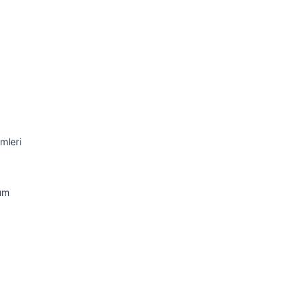
mleri
nım