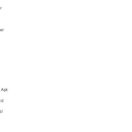
r
er
k Aşk
ız
zi