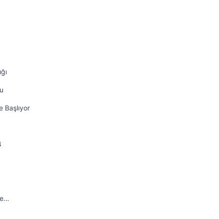
ığı
nu
e Başlıyor
4
ve…