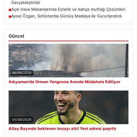
Gerçekleştirildi
Açık Hava Mekanlarında Estetik ve bahçe mutfağı Çözümleri
■
Aysel Özgan, Sırbistan’da Gümüş Madalya ile Gururlandırdı
■
Güncel
06/08/2026
Adıyaman’da Orman Yangınına Anında Müdahale Ediliyor
05/08/2026
Altay Bayındır beklenen imzayı attı! Yeni adresi şaşırttı