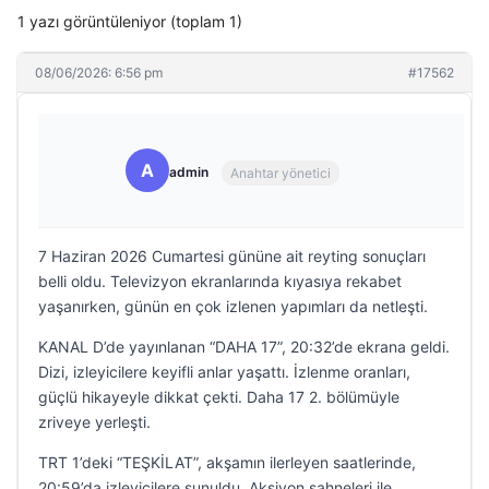
1 yazı görüntüleniyor (toplam 1)
08/06/2026: 6:56 pm
#17562
A
admin
Anahtar yönetici
7 Haziran 2026 Cumartesi gününe ait reyting sonuçları
belli oldu. Televizyon ekranlarında kıyasıya rekabet
yaşanırken, günün en çok izlenen yapımları da netleşti.
KANAL D’de yayınlanan “DAHA 17”, 20:32’de ekrana geldi.
Dizi, izleyicilere keyifli anlar yaşattı. İzlenme oranları,
güçlü hikayeyle dikkat çekti. Daha 17 2. bölümüyle
zriveye yerleşti.
TRT 1’deki “TEŞKİLAT”, akşamın ilerleyen saatlerinde,
20:59’da izleyicilere sunuldu. Aksiyon sahneleri ile