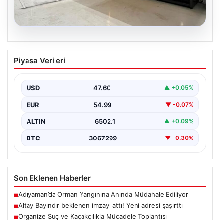
04.08.2026
Açık Hava Mekanlarında Estetik ve
Piyasa Verileri
bahçe mutfağı Çözümleri
Günümüzde bahçe yaşam alanları, villaların en popüler
bölümlerinden biri haline gelmiştir. Bahçeyle bütünleşik
USD
47.60
▲ +0.05%
vakit…
EUR
54.99
▼ -0.07%
ALTIN
6502.1
▲ +0.09%
BTC
3067299
▼ -0.30%
Son Eklenen Haberler
Adıyaman’da Orman Yangınına Anında Müdahale Ediliyor
■
Altay Bayındır beklenen imzayı attı! Yeni adresi şaşırttı
■
Organize Suç ve Kaçakçılıkla Mücadele Toplantısı
■