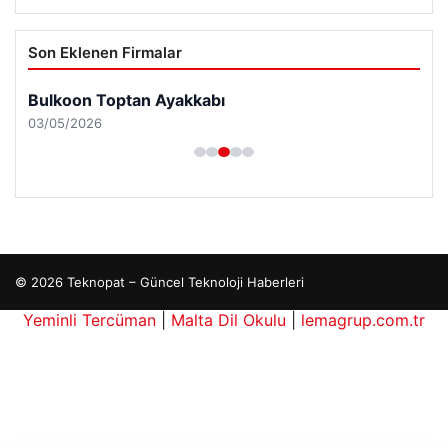
Son Eklenen Firmalar
Bulkoon Toptan Ayakkabı
03/05/2026
© 2026 Teknopat – Güncel Teknoloji Haberleri
Yeminli Tercüman
|
Malta Dil Okulu
|
lemagrup.com.tr
iş
zle
cio
üperbahis kripto