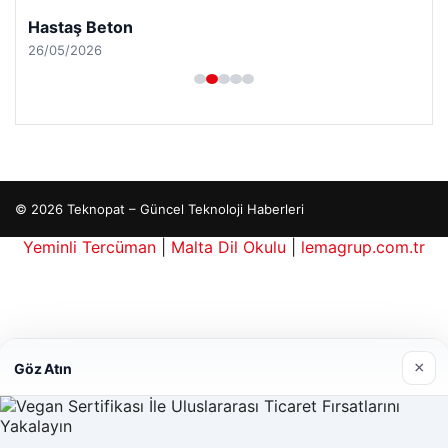
Hastaş Beton
26/05/2026
© 2026 Teknopat – Güncel Teknoloji Haberleri
Yeminli Tercüman
|
Malta Dil Okulu
|
lemagrup.com.tr
e
his giriş
cio
perbahis kripto
×
Göz Atın