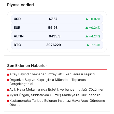
Organize Suç ve Kaçakçılıkla Mücadele
Piyasa Verileri
Toplantısı Gerçekleştirildi
İçişleri Bakanlığı’nda düzenlenen önemli bir toplantı,
kaçakçılık ve organize suçlarla mücadele konularını ele
USD
47.57
▲ +0.07%
almak…
EUR
54.98
▲ +0.24%
ALTIN
6495.3
▲ +4.24%
BTC
3076229
▲ +1.13%
Son Eklenen Haberler
Altay Bayındır beklenen imzayı attı! Yeni adresi şaşırttı
■
Organize Suç ve Kaçakçılıkla Mücadele Toplantısı
■
Gerçekleştirildi
Açık Hava Mekanlarında Estetik ve bahçe mutfağı Çözümleri
■
Aysel Özgan, Sırbistan’da Gümüş Madalya ile Gururlandırdı
■
Kastamonu’da Tarlada Bulunan İnsansız Hava Aracı Gündeme
■
Oturdu