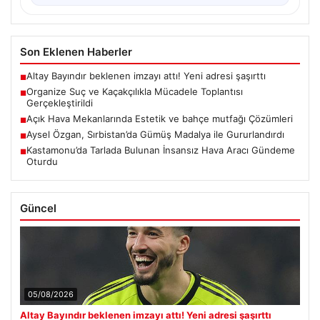
Son Eklenen Haberler
Altay Bayındır beklenen imzayı attı! Yeni adresi şaşırttı
■
Organize Suç ve Kaçakçılıkla Mücadele Toplantısı
■
Gerçekleştirildi
Açık Hava Mekanlarında Estetik ve bahçe mutfağı Çözümleri
■
Aysel Özgan, Sırbistan’da Gümüş Madalya ile Gururlandırdı
■
Kastamonu’da Tarlada Bulunan İnsansız Hava Aracı Gündeme
■
Oturdu
Güncel
05/08/2026
Altay Bayındır beklenen imzayı attı! Yeni adresi şaşırttı