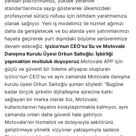
yandan platformumuz, yüksek yeterlilik
standartlarımıza saygı göstererek ülkemizdeki
profesyonel sürücü nüfusu için istihdam yaratmamıza
olanak sağlıyor. Yeni iş modelimiz ile hizmet ağımızı
daha da genişletecek ve bu alanda yeni yatırımlarımızı
hayata geçirerek yurt dışındaki büyüme serüvenimize
devam edeceğiz.
iyzico'nun CEO'su
'
Su ve Motovale
Danışma Kurulu Üyesi Orkun Saitoğlu: İşbirliği
yapmaktan mutluluk duyuyoruz.
Motovale APP için
güçlü ve güvenli bir ödeme altyapısı oluşturan
iyzico'nun CEO'su ve aynı zamanda Motovale danışma
kurulu üyesi Orkun Saitoğlu şunları söyledi: “Bugüne
kadar birçok şirketin dijitalleşme sürecine katkı
sağlayan bir marka olarak biz, Motovale,
kullanıcılarının hayatını kolaylaştırmakla kalmıyor, aynı
zamanda onları daha güvenli hale getiriyor.
Motovale'nin hizmetini ve dolayısıyla sektörünü
geliştirmeye yönelik vizyoner yaklaşımıyla sadece