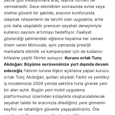
yazlık gibi lokasyonlara araç taşıma hizmeti de
vermektedir. Gece etkinlikleri sonrasında evine veya
oteline güvenli bir şekilde, aracının konforunda
ulaşmak isteyenlerin de tercihi olan uygulama, artık
çok daha ulaşılabilir premium seyahat deneyimiyle
kullanıcı sayısını artırmayı hedefliyor. Faaliyet
gösterdiği şehirlerdeki eğlence hayatına her zaman
önem veren Motovale, aynı zamanda prestijli
markalarla etkinlik ve kampanyalar için de kullanıcı
kitlesine çeşitli fikirler sunuyor.
Kurucu ortak Tunç
Akdoğan: Büyüme serüvenimize yurt dışında devam
edeceğiz.
Yatırım turuna ilişkin açıklama yapan kurucu
ortak Tunç Akdoğan, şunları söyledi: Farklı ve yenilikçi
iş modelimizle 2009 yılında sektöre hızla girerek yeni
bir alan açtık. Bugün yeni mobil uygulama
platformumuz üzerinden kolaylıkla oluşturulabilecek
seyahat talebi ile aracınızla dilediğiniz yere gitmenin
keyfini ve rahatlığını güvenle yaşayabilirsiniz. Öte