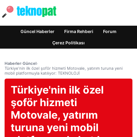
Güncel Haberler
Firma Rehberi
Forum
Çerez Politikası
Haberler
›
Güncel
›
Türkiye'nin ilk özel şoför hizmeti Motovale, yatırım turuna yeni
mobil platformuyla katılıyor: TEKNOLOJİ
Türkiye'nin ilk özel
şoför hizmeti
Motovale, yatırım
turuna yeni mobil