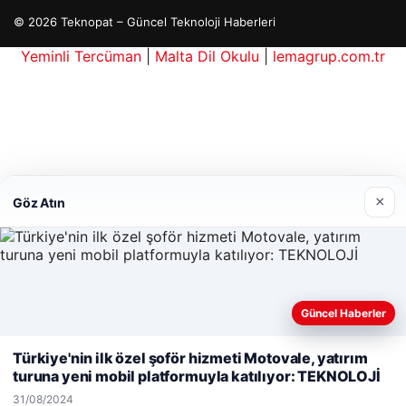
© 2026 Teknopat – Güncel Teknoloji Haberleri
Yeminli Tercüman
|
Malta Dil Okulu
|
lemagrup.com.tr
ripto
ç İzle
üperbahis giriş
etcio
×
Göz Atın
Güncel Haberler
Web sitemizi nasıl kullandığınızı daha iyi anlayabilmek,
deneyiminizi kişiselleştirmek ve geliştirmek amacıyla çerezler
Türkiye'nin ilk özel şoför hizmeti Motovale, yatırım
kullanıyoruz.
Çerez Politikamız
turuna yeni mobil platformuyla katılıyor: TEKNOLOJİ
Reddet
Kabul Et
31/08/2024