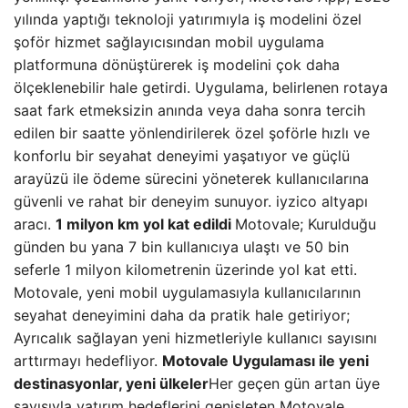
yılında yaptığı teknoloji yatırımıyla iş modelini özel
şoför hizmet sağlayıcısından mobil uygulama
platformuna dönüştürerek iş modelini çok daha
ölçeklenebilir hale getirdi. Uygulama, belirlenen rotaya
saat fark etmeksizin anında veya daha sonra tercih
edilen bir saatte yönlendirilerek özel şoförle hızlı ve
konforlu bir seyahat deneyimi yaşatıyor ve güçlü
arayüzü ile ödeme sürecini yöneterek kullanıcılarına
güvenli ve rahat bir deneyim sunuyor. iyzico altyapı
aracı.
1 milyon km yol kat edildi
Motovale; Kurulduğu
günden bu yana 7 bin kullanıcıya ulaştı ve 50 bin
seferle 1 milyon kilometrenin üzerinde yol kat etti.
Motovale, yeni mobil uygulamasıyla kullanıcılarının
seyahat deneyimini daha da pratik hale getiriyor;
Ayrıcalık sağlayan yeni hizmetleriyle kullanıcı sayısını
arttırmayı hedefliyor.
Motovale Uygulaması ile yeni
destinasyonlar, yeni ülkeler
Her geçen gün artan üye
sayısıyla yatırım hedeflerini genişleten Motovale,