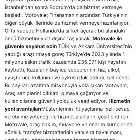
İstanbul'dan sonra Bodrum'da da hizmet vermeye
başladı. Motovale; Finansmanın ardından Türkiye'nin
diğer büyük illerinde de hizmet vermeye hazırlanıyor.
Orta vadede Hollanda'da şirket açarak bu alandaki
öncü hizmetini yurt dışına taşıyacak.
Motovale ile
güvenle seyahat edin
TÜİK ve Ankara Üniversitesi'nin
yaptığı araştırmaya göre; Türkiye'de 2023 yılında 1
milyonu aşkın trafik kazasında 235.071 kişi hayatını
kaybetti; Kazaların başlıca sebeplerinin hız, alkol,
uyuşturucu kullanımı ve uykusuzluk olduğu belirlendi.
Bu sayıları azaltma misyonuyla yola çıkan Motovale;
Araç sahiplerini dikkatli olmaya çağırıyor ve
kullanıcılarına güvenli yolculuk vaad ediyor.
Hizmetin
yeni avantajları
Müşterilerinin ihtiyaçlarına hızlı cevap
verebilme yeteneği ile hizmet alanlarını çeşitlendiren
Motovale, araç bakım, muayene ve onarım süreçlerine
yönelik transfer hizmetlerinin yanı sıra havalimanı,