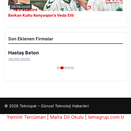
08/08/2026
Berkan Kutlu Konyaspor’a Veda Etti
Son Eklenen Firmalar
Hastaş Beton
26/05/2026
© 2026 Teknopat – Güncel Teknoloji Haberleri
Yeminli Tercüman
|
Malta Dil Okulu
|
lemagrup.com.tr
le
his giriş
cio
iantep escort
iantep escort
iantep escort
iantep escort
iantep escort
perbahis kripto