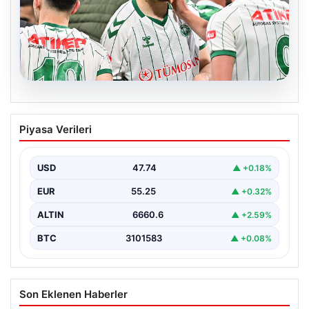
08.08.2026
Berkan Kutlu Konyaspor’a Veda Etti
Piyasa Verileri
Sezon boyunca Konyaspor formasıyla gösterdiği
performansla dikkatleri üzerine çeken Berkan Kutlu,
yeşil-beyazlı takım ile…
USD
47.74
▲ +0.18%
EUR
55.25
▲ +0.32%
ALTIN
6660.6
▲ +2.59%
BTC
3101583
▲ +0.08%
Son Eklenen Haberler