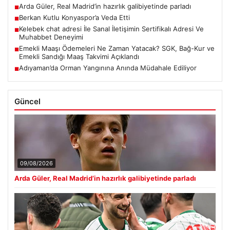
Arda Güler, Real Madrid’in hazırlık galibiyetinde parladı
■
Berkan Kutlu Konyaspor’a Veda Etti
■
Kelebek chat adresi İle Sanal İletişimin Sertifikalı Adresi Ve
■
Muhabbet Deneyimi
Emekli Maaşı Ödemeleri Ne Zaman Yatacak? SGK, Bağ-Kur ve
■
Emekli Sandığı Maaş Takvimi Açıklandı
Adıyaman’da Orman Yangınına Anında Müdahale Ediliyor
■
Güncel
09/08/2026
Arda Güler, Real Madrid’in hazırlık galibiyetinde parladı