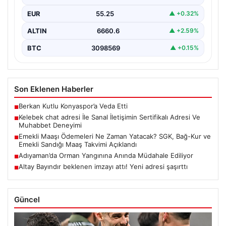
irtibat oluşturması büyük bir önem barındırmaktadır.
EUR
55.25
▲ +0.32%
Günümüzde çeşitli…
ALTIN
6660.6
▲ +2.59%
BTC
3098569
▲ +0.15%
Son Eklenen Haberler
Berkan Kutlu Konyaspor’a Veda Etti
■
Kelebek chat adresi İle Sanal İletişimin Sertifikalı Adresi Ve
■
Muhabbet Deneyimi
Emekli Maaşı Ödemeleri Ne Zaman Yatacak? SGK, Bağ-Kur ve
■
Emekli Sandığı Maaş Takvimi Açıklandı
Adıyaman’da Orman Yangınına Anında Müdahale Ediliyor
■
Altay Bayındır beklenen imzayı attı! Yeni adresi şaşırttı
■
Güncel