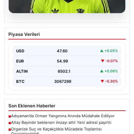
05.08.2026
Altay Bayındır beklenen imzayı attı!
Piyasa Verileri
Yeni adresi şaşırttı
USD
47.60
▲ +0.05%
EUR
54.99
▼ -0.07%
ALTIN
6502.1
▲ +0.09%
BTC
3067299
▼ -0.30%
Son Eklenen Haberler
Adıyaman’da Orman Yangınına Anında Müdahale Ediliyor
■
Altay Bayındır beklenen imzayı attı! Yeni adresi şaşırttı
■
Organize Suç ve Kaçakçılıkla Mücadele Toplantısı
■
Gerçekleştirildi