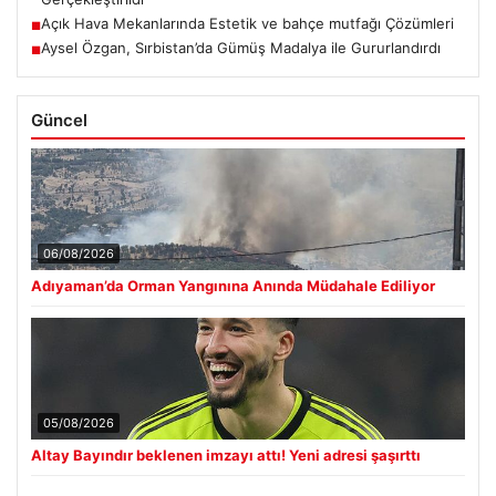
Açık Hava Mekanlarında Estetik ve bahçe mutfağı Çözümleri
■
Aysel Özgan, Sırbistan’da Gümüş Madalya ile Gururlandırdı
■
Güncel
06/08/2026
Adıyaman’da Orman Yangınına Anında Müdahale Ediliyor
05/08/2026
Altay Bayındır beklenen imzayı attı! Yeni adresi şaşırttı