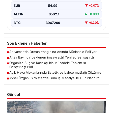
EUR
54.99
▼ -0.07%
ALTIN
6502.1
▲ +0.09%
BTC
3067299
▼ -0.30%
Son Eklenen Haberler
Adıyaman’da Orman Yangınına Anında Müdahale Ediliyor
■
Altay Bayındır beklenen imzayı attı! Yeni adresi şaşırttı
■
Organize Suç ve Kaçakçılıkla Mücadele Toplantısı
■
Gerçekleştirildi
Açık Hava Mekanlarında Estetik ve bahçe mutfağı Çözümleri
■
Aysel Özgan, Sırbistan’da Gümüş Madalya ile Gururlandırdı
■
Güncel