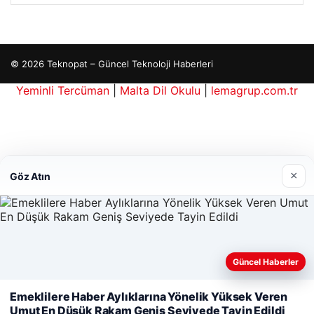
© 2026 Teknopat – Güncel Teknoloji Haberleri
Yeminli Tercüman
|
Malta Dil Okulu
|
lemagrup.com.tr
e
is giriş
io
erbahis kripto
×
Göz Atın
Güncel Haberler
Web sitemizi nasıl kullandığınızı daha iyi anlayabilmek,
deneyiminizi kişiselleştirmek ve geliştirmek amacıyla çerezler
Emeklilere Haber Aylıklarına Yönelik Yüksek Veren
kullanıyoruz.
Çerez Politikamız
Umut En Düşük Rakam Geniş Seviyede Tayin Edildi