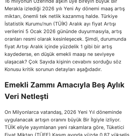
16 milyonun Üzerinde aşkın üye bireyin büyük Bir
Merakla izlediği 2026 yılı Yeni Ay dönemi maaş artış
miktarı, önemli tek netlik kazanmış halde. Türkiye
İstatistik Kurumu’nun (TÜİK) Aralık ayı fiyat Artışı
verilerini 5 Ocak 2026 gününde duyurmasıyla, artış
oranları resmi olarak kesinleşecek. Şimdi, durumunda
fiyat Artışı Aralık içinde yüzdelik 1 gibi bir artış
kaydederse, en düşük emekli maaşı ne seviyeye
ulaşacak? Çok Sayıda kişinin cevabını sorduğu söz
Konusu kritik sorunun detayları aşağıdadır.
Emekli Zammı Amacıyla Beş Aylık
Veri Netleşti
On Milyonlarca vatandaş, 2026 Yeni Yıl döneminde
uygulanacak artışın oranını büyük Bir İlgiyle izliyor.
TÜİK eliyle yayımlanan yeni rakamlara göre, Tüketici
Fiyat Miktarı (TÜFE) Kasım ayında yüzde 0,87 yükseliş