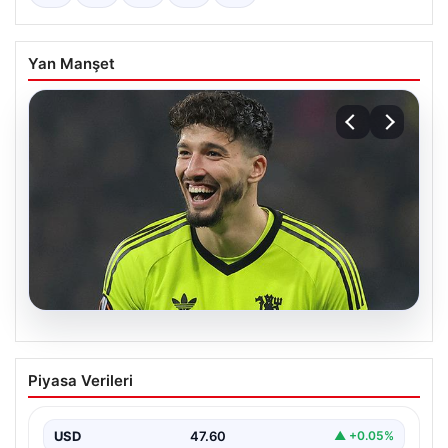
Yan Manşet
05.08.2026
Altay Bayındır beklenen imzayı attı!
Piyasa Verileri
Yeni adresi şaşırttı
USD
47.60
▲ +0.05%