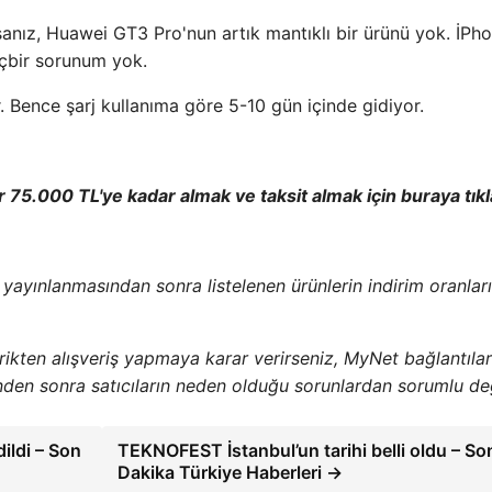
orsanız, Huawei GT3 Pro'nun artık mantıklı bir ürünü yok. İPh
içbir sorunum yok.
. Bence şarj kullanıma göre 5-10 gün içinde gidiyor.
ar 75.000 TL'ye kadar almak ve taksit almak için buraya tıkl
n yayınlanmasından sonra listelenen ürünlerin indirim oranlar
erikten alışveriş yapmaya karar verirseniz, MyNet bağlantıla
inden sonra satıcıların neden olduğu sorunlardan sorumlu değ
ildi – Son
TEKNOFEST İstanbul’un tarihi belli oldu – So
Dakika Türkiye Haberleri →