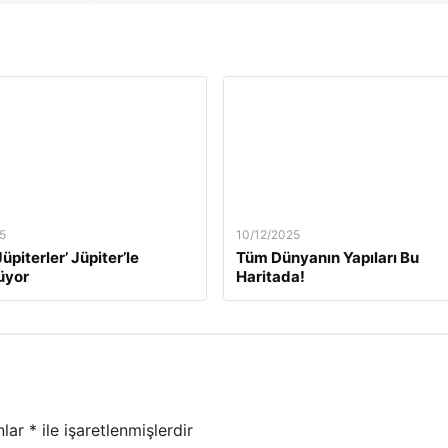
5
10/12/2025
üpiterler’ Jüpiter’le
Tüm Dünyanın Yapıları Bu
üyor
Haritada!
nlar
*
ile işaretlenmişlerdir