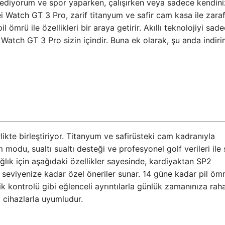
ve ediyorum ve spor yaparken, çalışırken veya sadece kendin
 Watch GT 3 Pro, zarif titanyum ve safir cam kasa ile zaraf
 ömrü ile özellikleri bir araya getirir. Akıllı teknolojiyi sad
Watch GT 3 Pro sizin içindir. Buna ek olarak, şu anda indirim
likte birleştiriyor. Titanyum ve safirüsteki cam kadranıyla
m modu, sualtı sualtı desteği ve profesyonel golf verileri ile
sağlık için aşağıdaki özellikler sayesinde, kardiyaktan SP2
 seviyenize kadar özel öneriler sunar. 14 güne kadar pil öm
ik kontrolü gibi eğlenceli ayrıntılarla günlük zamanınıza raha
 cihazlarla uyumludur.