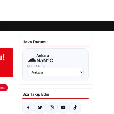
ı
Hava Durumu
u!
☁
Ankara
NaN°C
ŞEHIR SEÇ
rest
Bizi Takip Edin