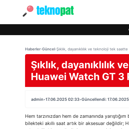
Haberler
›
Güncel
›
Şıklık, dayanıklılık ve teknoloji tek saa
Şıklık, dayanıklılık v
Huawei Watch GT 3 P
admin
•
17.06.2025 02:33
•
Güncellendi: 17.06.2025
Hem tarzınızdan hem de zamanında yarıştığım 
bilekteki akıllı saat artık bir aksesuar değildir; 