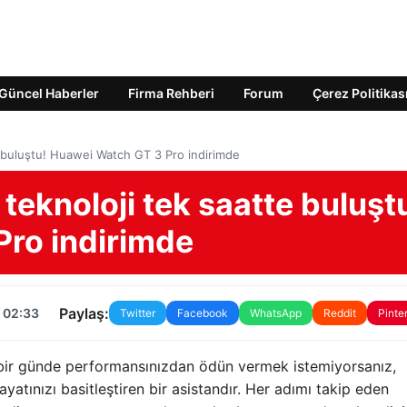
Güncel Haberler
Firma Rehberi
Forum
Çerez Politikas
tte buluştu! Huawei Watch GT 3 Pro indirimde
e teknoloji tek saatte buluşt
ro indirimde
Paylaş:
 02:33
Twitter
Facebook
WhatsApp
Reddit
Pinte
bir günde performansınızdan ödün vermek istemiyorsanız,
Hayatınızı basitleştiren bir asistandır. Her adımı takip eden