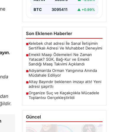
merakla emekli maaşlarının ve
one
bayram ikramiyelerinin ne…
BTC
3095411
▲ +0.99%
Son Eklenen Haberler
Kelebek chat adresi İle Sanal İletişimin
■
Sertifikalı Adresi Ve Muhabbet Deneyimi
ayın.
Emekli Maaşı Ödemeleri Ne Zaman
■
Yatacak? SGK, Bağ-Kur ve Emekli
Sandığı Maaş Takvimi Açıklandı
Adıyaman’da Orman Yangınına Anında
■
Müdahale Ediliyor
ında
Altay Bayındır beklenen imzayı attı! Yeni
■
adresi şaşırttı
Organize Suç ve Kaçakçılıkla Mücadele
■
rdan
Toplantısı Gerçekleştirildi
ildir.
Güncel
n