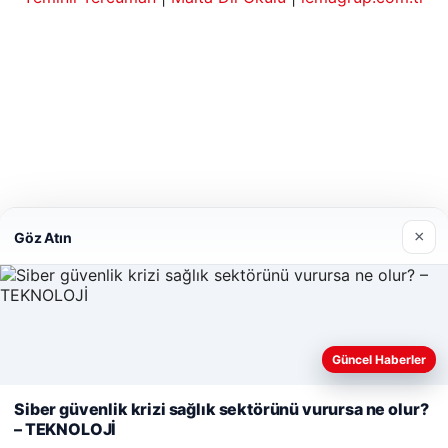
 giriş
rbahis kripto
Canlı Maç İzle
betcio
×
Göz Atın
Güncel Haberler
Web sitemizi nasıl kullandığınızı daha iyi anlayabilmek,
deneyiminizi kişiselleştirmek ve geliştirmek amacıyla çerezler
Siber güvenlik krizi sağlık sektörünü vurursa ne olur?
kullanıyoruz.
Çerez Politikamız
– TEKNOLOJİ
Reddet
Kabul Et