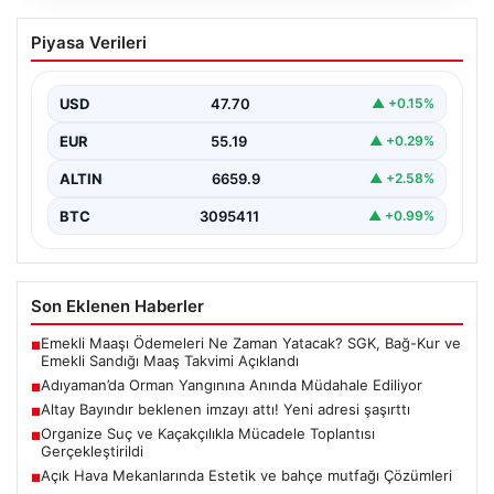
Adıyaman’da Orman Yangınına Anında
Piyasa Verileri
Müdahale Ediliyor
Adıyaman’ın Gerger ilçesine bağlı Çobanpınar ve
Kütüklü köyleri arasındaki geniş ormanlık alan, aniden
USD
47.70
▲ +0.15%
çıkan…
EUR
55.19
▲ +0.29%
ALTIN
6659.9
▲ +2.58%
BTC
3095411
▲ +0.99%
Son Eklenen Haberler
Emekli Maaşı Ödemeleri Ne Zaman Yatacak? SGK, Bağ-Kur ve
■
Emekli Sandığı Maaş Takvimi Açıklandı
Adıyaman’da Orman Yangınına Anında Müdahale Ediliyor
■
Altay Bayındır beklenen imzayı attı! Yeni adresi şaşırttı
■
Organize Suç ve Kaçakçılıkla Mücadele Toplantısı
■
Gerçekleştirildi
Açık Hava Mekanlarında Estetik ve bahçe mutfağı Çözümleri
■