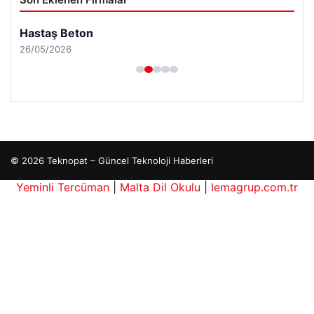
Hastaş Beton
26/05/2026
© 2026 Teknopat – Güncel Teknoloji Haberleri
Yeminli Tercüman
|
Malta Dil Okulu
|
lemagrup.com.tr
e
is giriş
cio
perbahis kripto