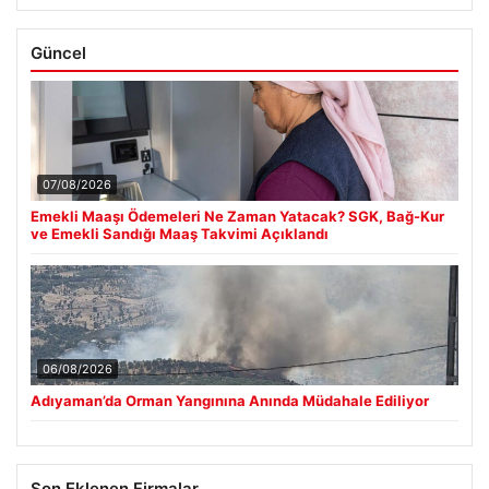
Güncel
07/08/2026
Emekli Maaşı Ödemeleri Ne Zaman Yatacak? SGK, Bağ-Kur
ve Emekli Sandığı Maaş Takvimi Açıklandı
06/08/2026
Adıyaman’da Orman Yangınına Anında Müdahale Ediliyor
Son Eklenen Firmalar