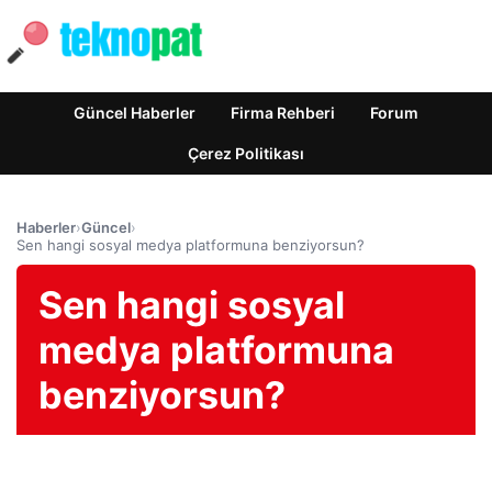
Güncel Haberler
Firma Rehberi
Forum
Çerez Politikası
Haberler
›
Güncel
›
Sen hangi sosyal medya platformuna benziyorsun?
Sen hangi sosyal
medya platformuna
benziyorsun?