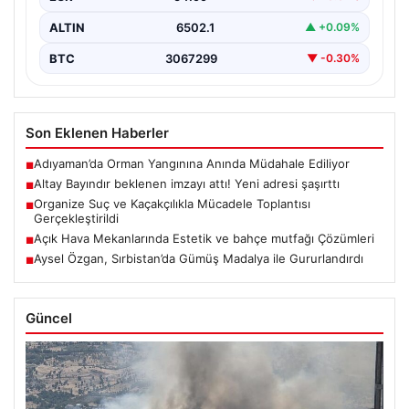
ALTIN
6502.1
▲ +0.09%
BTC
3067299
▼ -0.30%
Son Eklenen Haberler
Adıyaman’da Orman Yangınına Anında Müdahale Ediliyor
■
Altay Bayındır beklenen imzayı attı! Yeni adresi şaşırttı
■
Organize Suç ve Kaçakçılıkla Mücadele Toplantısı
■
Gerçekleştirildi
Açık Hava Mekanlarında Estetik ve bahçe mutfağı Çözümleri
■
Aysel Özgan, Sırbistan’da Gümüş Madalya ile Gururlandırdı
■
Güncel