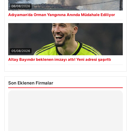
06/08/2026
Adıyaman’da Orman Yangınına Anında Müdahale Ediliyor
05/08/2026
Altay Bayındır beklenen imzayı attı! Yeni adresi şaşırttı
Son Eklenen Firmalar
Hastaş Beton
26/05/2026