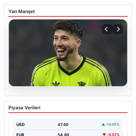
Yan Manşet
05.08.2026
Altay Bayındır beklenen imzayı attı!
Piyasa Verileri
Yeni adresi şaşırttı
USD
47.60
▲ +0.05%
EUR
54.99
▼ -0.07%