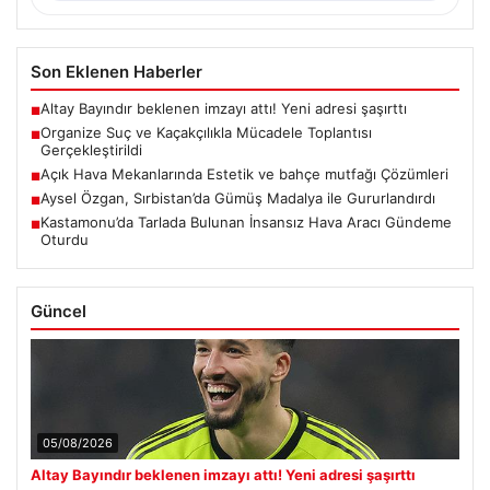
Son Eklenen Haberler
Altay Bayındır beklenen imzayı attı! Yeni adresi şaşırttı
■
Organize Suç ve Kaçakçılıkla Mücadele Toplantısı
■
Gerçekleştirildi
Açık Hava Mekanlarında Estetik ve bahçe mutfağı Çözümleri
■
Aysel Özgan, Sırbistan’da Gümüş Madalya ile Gururlandırdı
■
Kastamonu’da Tarlada Bulunan İnsansız Hava Aracı Gündeme
■
Oturdu
Güncel
05/08/2026
Altay Bayındır beklenen imzayı attı! Yeni adresi şaşırttı