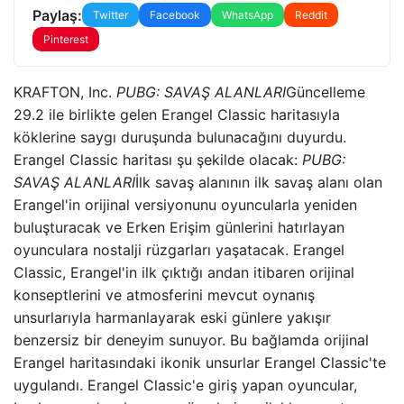
Paylaş:
Twitter
Facebook
WhatsApp
Reddit
Pinterest
KRAFTON, Inc.
PUBG: SAVAŞ ALANLARI
Güncelleme
29.2 ile birlikte gelen Erangel Classic haritasıyla
köklerine saygı duruşunda bulunacağını duyurdu.
Erangel Classic haritası şu şekilde olacak:
PUBG:
SAVAŞ ALANLARI
İlk savaş alanının ilk savaş alanı olan
Erangel'in orijinal versiyonunu oyuncularla yeniden
buluşturacak ve Erken Erişim günlerini hatırlayan
oyunculara nostalji rüzgarları yaşatacak. Erangel
Classic, Erangel'in ilk çıktığı andan itibaren orijinal
konseptlerini ve atmosferini mevcut oynanış
unsurlarıyla harmanlayarak eski günlere yakışır
benzersiz bir deneyim sunuyor. Bu bağlamda orijinal
Erangel haritasındaki ikonik unsurlar Erangel Classic'te
uygulandı. Erangel Classic'e giriş yapan oyuncular,