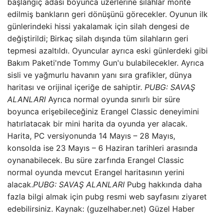
başlangıç ​​adası boyunca üzerlerine silahlar monte
edilmiş bankların geri dönüşünü görecekler. Oyunun ilk
günlerindeki hissi yakalamak için silah dengesi de
değiştirildi; Birkaç silah dışında tüm silahların geri
tepmesi azaltıldı. Oyuncular ayrıca eski günlerdeki gibi
Bakım Paketi'nde Tommy Gun'u bulabilecekler. Ayrıca
sisli ve yağmurlu havanın yanı sıra grafikler, dünya
haritası ve orijinal içeriğe de sahiptir.
PUBG: SAVAŞ
ALANLARI
Ayrıca normal oyunda sınırlı bir süre
boyunca erişebileceğiniz Erangel Classic deneyimini
hatırlatacak bir mini harita da oyunda yer alacak.
Harita, PC versiyonunda 14 Mayıs – 28 Mayıs,
konsolda ise 23 Mayıs – 6 Haziran tarihleri ​​arasında
oynanabilecek. Bu süre zarfında Erangel Classic
normal oyunda mevcut Erangel haritasının yerini
alacak.
PUBG: SAVAŞ ALANLARI
Pubg hakkında daha
fazla bilgi almak için pubg resmi web sayfasını ziyaret
edebilirsiniz. Kaynak: (guzelhaber.net) Güzel Haber