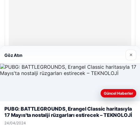
© 2026 Teknopat – Güncel Teknoloji Haberleri
Yeminli Tercüman
|
Malta Dil Okulu
|
lemagrup.com.tr
zle
ahis giriş
tcio
üperbahis kripto
×
Göz Atın
Güncel Haberler
Web sitemizi nasıl kullandığınızı daha iyi anlayabilmek,
deneyiminizi kişiselleştirmek ve geliştirmek amacıyla çerezler
PUBG: BATTLEGROUNDS, Erangel Classic haritasıyla
kullanıyoruz.
Çerez Politikamız
17 Mayıs'ta nostalji rüzgarları estirecek – TEKNOLOJİ
Reddet
Kabul Et
24/04/2024