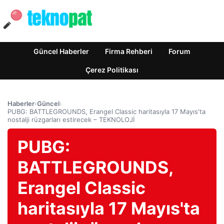
Güncel Haberler
Firma Rehberi
Forum
Çerez Politikası
Haberler
›
Güncel
›
PUBG: BATTLEGROUNDS, Erangel Classic haritasıyla 17 Mayıs'ta
nostalji rüzgarları estirecek – TEKNOLOJİ
PUBG:
BATTLEGROUNDS,
Erangel Classic
haritasıyla 17 Mayıs'ta