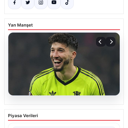
Yan Manşet
05.08.2026
Altay Bayındır beklenen imzayı attı!
Piyasa Verileri
Yeni adresi şaşırttı