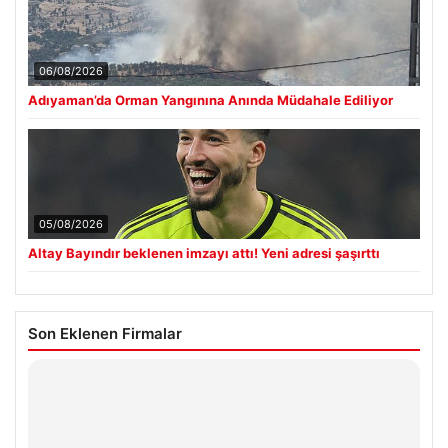
06/08/2026
Adıyaman’da Orman Yangınına Anında Müdahale Ediliyor
05/08/2026
Altay Bayındır beklenen imzayı attı! Yeni adresi şaşırttı
Son Eklenen Firmalar
Hastaş Beton
26/05/2026