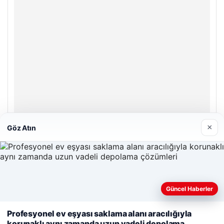
© 2026 Teknopat – Güncel Teknoloji Haberleri
Yeminli Tercüman
|
Malta Dil Okulu
|
lemagrup.com.tr
o
 İzle
rbahis giriş
betcio
×
Göz Atın
Güncel Haberler
Web sitemizi nasıl kullandığınızı daha iyi anlayabilmek,
Profesyonel ev eşyası saklama alanı aracılığıyla
deneyiminizi kişiselleştirmek ve geliştirmek amacıyla çerezler
korunaklı aynı zamanda uzun vadeli depolama