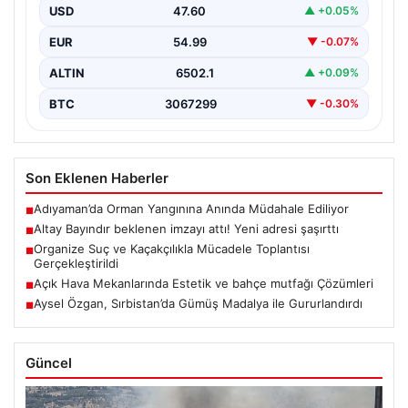
USD
47.60
▲ +0.05%
EUR
54.99
▼ -0.07%
ALTIN
6502.1
▲ +0.09%
BTC
3067299
▼ -0.30%
Son Eklenen Haberler
Adıyaman’da Orman Yangınına Anında Müdahale Ediliyor
■
Altay Bayındır beklenen imzayı attı! Yeni adresi şaşırttı
■
Organize Suç ve Kaçakçılıkla Mücadele Toplantısı
■
Gerçekleştirildi
Açık Hava Mekanlarında Estetik ve bahçe mutfağı Çözümleri
■
Aysel Özgan, Sırbistan’da Gümüş Madalya ile Gururlandırdı
■
Güncel