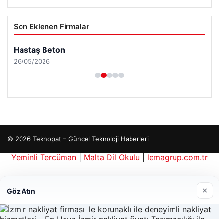
Son Eklenen Firmalar
Hastaş Beton
26/05/2026
© 2026 Teknopat – Güncel Teknoloji Haberleri
rehber siteleri
Yeminli Tercüman
|
Malta Dil Okulu
|
lemagrup.com.tr
e
is giriş
antep escort
antep escort
antep escort
antep escort
antep escort
io
erbahis kripto
×
Göz Atın