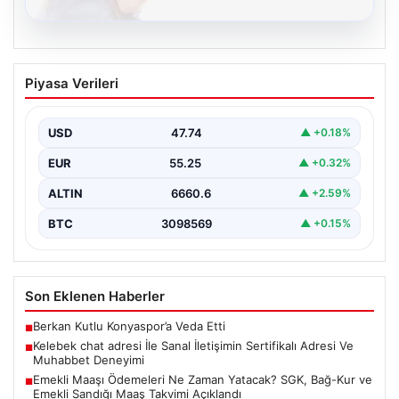
08.08.2026
Kelebek chat adresi İle Sanal İletişimin
Piyasa Verileri
Sertifikalı Adresi Ve Muhabbet
Deneyimi
USD
47.74
▲ +0.18%
İnternet dünyasında kullanıcıların seviyeli bir şekilde
irtibat oluşturması büyük bir önem barındırmaktadır.
EUR
55.25
▲ +0.32%
Günümüzde çeşitli…
ALTIN
6660.6
▲ +2.59%
BTC
3098569
▲ +0.15%
Son Eklenen Haberler
Berkan Kutlu Konyaspor’a Veda Etti
■
Kelebek chat adresi İle Sanal İletişimin Sertifikalı Adresi Ve
■
Muhabbet Deneyimi
Emekli Maaşı Ödemeleri Ne Zaman Yatacak? SGK, Bağ-Kur ve
■
Emekli Sandığı Maaş Takvimi Açıklandı