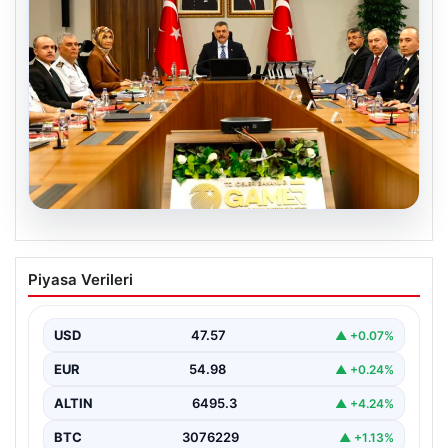
05.08.2026
Organize Suç ve Kaçakçılıkla Mücadele
Piyasa Verileri
Toplantısı Gerçekleştirildi
İçişleri Bakanlığı’nda düzenlenen önemli bir toplantı,
kaçakçılık ve organize suçlarla mücadele konularını ele
USD
47.57
▲ +0.07%
almak…
EUR
54.98
▲ +0.24%
ALTIN
6495.3
▲ +4.24%
BTC
3076229
▲ +1.13%