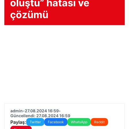
oluştu” hatası ve
çözümü
admin
•
27.08.2024 16:59
•
Güncellendi: 27.08.2024 16:59
Paylaş:
Twitter
Facebook
WhatsApp
Reddit