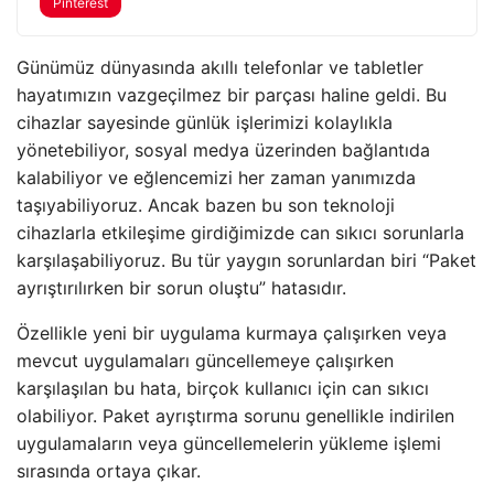
Pinterest
Günümüz dünyasında akıllı telefonlar ve tabletler
hayatımızın vazgeçilmez bir parçası haline geldi. Bu
cihazlar sayesinde günlük işlerimizi kolaylıkla
yönetebiliyor, sosyal medya üzerinden bağlantıda
kalabiliyor ve eğlencemizi her zaman yanımızda
taşıyabiliyoruz. Ancak bazen bu son teknoloji
cihazlarla etkileşime girdiğimizde can sıkıcı sorunlarla
karşılaşabiliyoruz. Bu tür yaygın sorunlardan biri “Paket
ayrıştırılırken bir sorun oluştu” hatasıdır.
Özellikle yeni bir uygulama kurmaya çalışırken veya
mevcut uygulamaları güncellemeye çalışırken
karşılaşılan bu hata, birçok kullanıcı için can sıkıcı
olabiliyor. Paket ayrıştırma sorunu genellikle indirilen
uygulamaların veya güncellemelerin yükleme işlemi
sırasında ortaya çıkar.