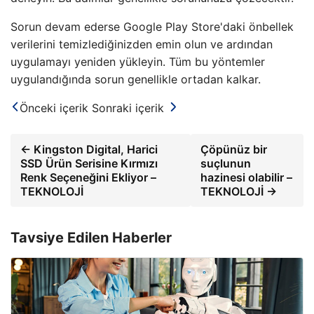
Sorun devam ederse Google Play Store'daki önbellek
verilerini temizlediğinizden emin olun ve ardından
uygulamayı yeniden yükleyin. Tüm bu yöntemler
uygulandığında sorun genellikle ortadan kalkar.
Önceki içerik
Sonraki içerik
← Kingston Digital, Harici
Çöpünüz bir
SSD Ürün Serisine Kırmızı
suçlunun
Renk Seçeneğini Ekliyor –
hazinesi olabilir –
TEKNOLOJİ
TEKNOLOJİ →
Tavsiye Edilen Haberler