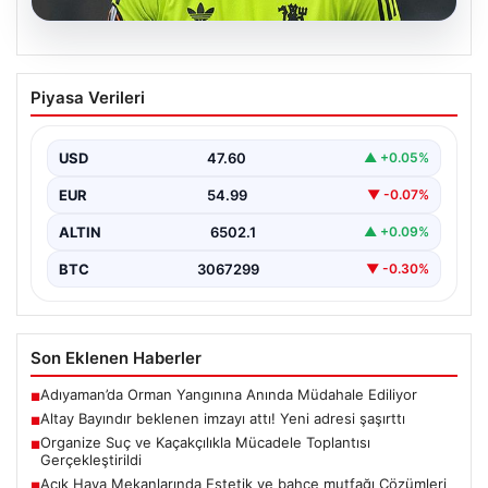
05.08.2026
Altay Bayındır beklenen imzayı attı!
Piyasa Verileri
Yeni adresi şaşırttı
USD
47.60
▲ +0.05%
EUR
54.99
▼ -0.07%
ALTIN
6502.1
▲ +0.09%
BTC
3067299
▼ -0.30%
Son Eklenen Haberler
Adıyaman’da Orman Yangınına Anında Müdahale Ediliyor
■
Altay Bayındır beklenen imzayı attı! Yeni adresi şaşırttı
■
Organize Suç ve Kaçakçılıkla Mücadele Toplantısı
■
Gerçekleştirildi
Açık Hava Mekanlarında Estetik ve bahçe mutfağı Çözümleri
■