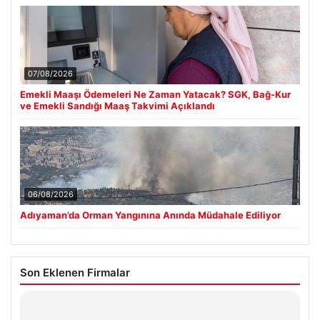
07/08/2026
Emekli Maaşı Ödemeleri Ne Zaman Yatacak? SGK, Bağ-Kur
ve Emekli Sandığı Maaş Takvimi Açıklandı
06/08/2026
Adıyaman’da Orman Yangınına Anında Müdahale Ediliyor
Son Eklenen Firmalar
Hastaş Beton