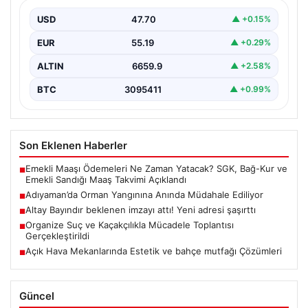
Adıyaman’ın Gerger ilçesine bağlı Çobanpınar ve
Kütüklü köyleri arasındaki geniş ormanlık alan, aniden
USD
47.70
▲ +0.15%
çıkan…
EUR
55.19
▲ +0.29%
ALTIN
6659.9
▲ +2.58%
BTC
3095411
▲ +0.99%
Son Eklenen Haberler
Emekli Maaşı Ödemeleri Ne Zaman Yatacak? SGK, Bağ-Kur ve
■
Emekli Sandığı Maaş Takvimi Açıklandı
Adıyaman’da Orman Yangınına Anında Müdahale Ediliyor
■
Altay Bayındır beklenen imzayı attı! Yeni adresi şaşırttı
■
Organize Suç ve Kaçakçılıkla Mücadele Toplantısı
■
Gerçekleştirildi
Açık Hava Mekanlarında Estetik ve bahçe mutfağı Çözümleri
■
Güncel