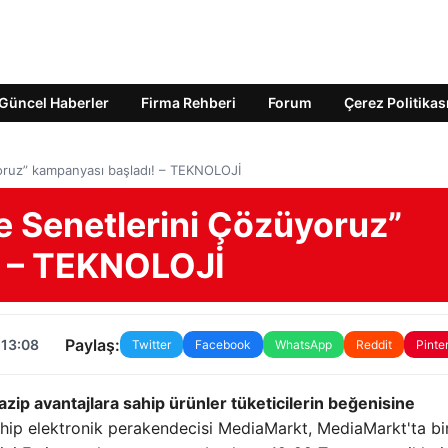
Güncel Haberler
Firma Rehberi
Forum
Çerez Politikas
oruz” kampanyası başladı! – TEKNOLOJİ
e Senetlerini Çözüyoruz”
! – TEKNOLOJİ
Paylaş:
 13:08
Twitter
Facebook
WhatsApp
Reddit
Pinte
ip avantajlara sahip ürünler tüketicilerin beğenisine
sahip elektronik perakendecisi MediaMarkt, MediaMarkt'ta b