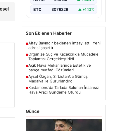
konularını ele almak…
esel
BTC
3076229
▲ +1.13%
Son Eklenen Haberler
Altay Bayındır beklenen imzayı attı! Yeni
■
adresi şaşırttı
Organize Suç ve Kaçakçılıkla Mücadele
■
Toplantısı Gerçekleştirildi
Açık Hava Mekanlarında Estetik ve
■
bahçe mutfağı Çözümleri
Aysel Özgan, Sırbistan’da Gümüş
■
Madalya ile Gururlandırdı
Kastamonu’da Tarlada Bulunan İnsansız
■
Hava Aracı Gündeme Oturdu
Güncel