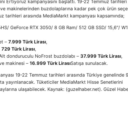
ni Ertiyoruz kampanyasını başlattı. 19-22 Temmuz tarihleri ​
kahve makinelerinden buzdolaplarına kadar pek çok ürün seç
uz tarihleri ​​arasında MediaMarkt kampanyası kapsamında;
HS/ GeForce RTX 3050/ 8 GB Ram/ 512 GB SSD/ 15,6″/ W1
et –
7.999 Türk Lirası
,
–
729 Türk Lirası
,
Alt donduruculu NoFrost buzdolabı –
37.999 Türk Lirası
,
ve makinesi –
16.999 Türk Lirası
Satışa sunulacak.
anyası 19-22 Temmuz tarihleri ​​arasında Türkiye genelinde 
ta yayınlanacak. Tüketiciler MediaMarkt Hisse Senetlerini
ylarına ulaşabilecek. Kaynak: (guzelhaber.net). Güzel Hab