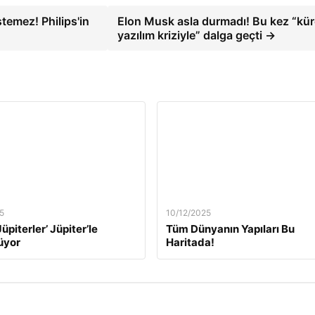
temez! Philips'in
Elon Musk asla durmadı! Bu kez “kür
yazılım kriziyle” dalga geçti →
5
10/12/2025
üpiterler’ Jüpiter’le
Tüm Dünyanın Yapıları Bu
üyor
Haritada!