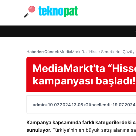
Haberler
›
Güncel
›
MediaMarkt'ta “Hisse Senetlerini Çözüy
MediaMarkt'ta “Hiss
kampanyası başladı
admin
•
19.07.2024 13:08
•
Güncellendi: 19.07.2024
Kampanya kapsamında farklı kategorilerdeki caz
sunuluyor.
Türkiye'nin en büyük satış alanına 