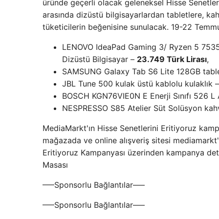
üründe geçerli olacak geleneksel Hisse Senetleri
arasında dizüstü bilgisayarlardan tabletlere, 
tüketicilerin beğenisine sunulacak. 19-22 Temm
LENOVO IdeaPad Gaming 3/ Ryzen 5 7535
Dizüstü Bilgisayar –
23.749 Türk Lirası
,
SAMSUNG Galaxy Tab S6 Lite 128GB tabl
JBL Tune 500 kulak üstü kablolu kulaklık 
BOSCH KGN76VIE0N E Enerji Sınıfı 526 L 
NESPRESSO S85 Atelier Süt Solüsyon kah
MediaMarkt'ın Hisse Senetlerini Eritiyoruz kamp
mağazada ve online alışveriş sitesi mediamarkt'
Eritiyoruz Kampanyası üzerinden kampanya deta
Masası
—–Sponsorlu Bağlantılar—–
—–Sponsorlu Bağlantılar—–