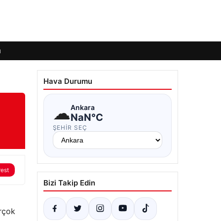
ı
Hava Durumu
☁
Ankara
NaN°C
ŞEHIR SEÇ
rest
Bizi Takip Edin
irçok