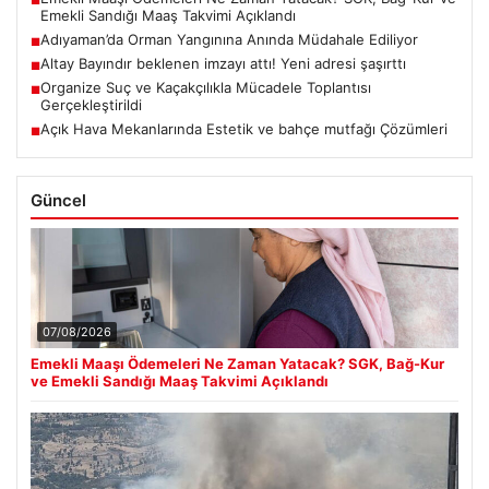
■
Emekli Sandığı Maaş Takvimi Açıklandı
Adıyaman’da Orman Yangınına Anında Müdahale Ediliyor
■
Altay Bayındır beklenen imzayı attı! Yeni adresi şaşırttı
■
Organize Suç ve Kaçakçılıkla Mücadele Toplantısı
■
Gerçekleştirildi
Açık Hava Mekanlarında Estetik ve bahçe mutfağı Çözümleri
■
Güncel
07/08/2026
Emekli Maaşı Ödemeleri Ne Zaman Yatacak? SGK, Bağ-Kur
ve Emekli Sandığı Maaş Takvimi Açıklandı