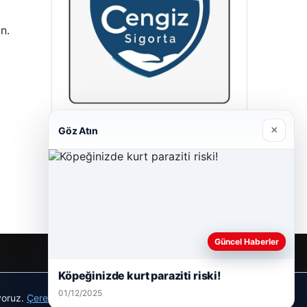
n.
Hastaş Beton
×
Göz Atın
26/05/2026
Güncel Haberler
Köpeğinizde kurt paraziti riski!
01/12/2025
ıyoruz.
Çerez Politikamız
Reddet
Kabul Et