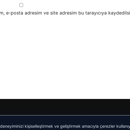
m, e-posta adresim ve site adresim bu tarayıcıya kaydedilsi
Yeminli Tercüman
|
Malta Dil Okulu
|
lemagrup.com.tr
 deneyiminizi kişiselleştirmek ve geliştirmek amacıyla çerezler kullan