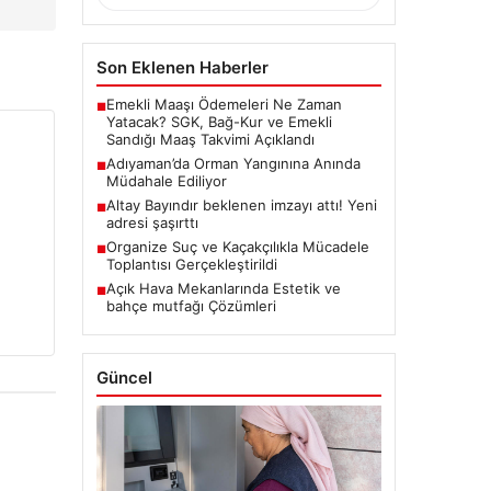
Son Eklenen Haberler
Emekli Maaşı Ödemeleri Ne Zaman
■
Yatacak? SGK, Bağ-Kur ve Emekli
Sandığı Maaş Takvimi Açıklandı
Adıyaman’da Orman Yangınına Anında
■
Müdahale Ediliyor
Altay Bayındır beklenen imzayı attı! Yeni
■
adresi şaşırttı
Organize Suç ve Kaçakçılıkla Mücadele
■
Toplantısı Gerçekleştirildi
Açık Hava Mekanlarında Estetik ve
■
bahçe mutfağı Çözümleri
Güncel