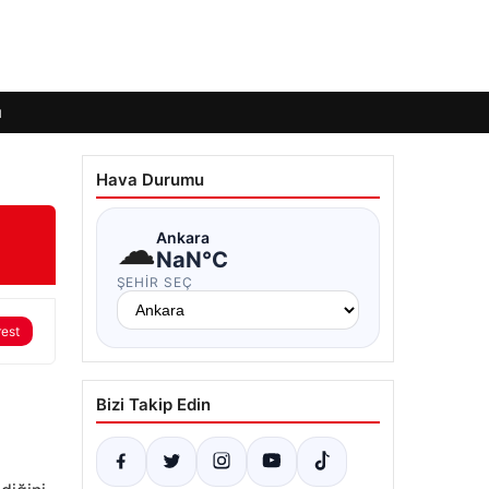
ı
Hava Durumu
☁
Ankara
NaN°C
ŞEHIR SEÇ
rest
Bizi Takip Edin