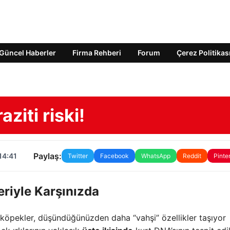
Güncel Haberler
Firma Rehberi
Forum
Çerez Politikas
ziti riski!
Paylaş:
14:41
Twitter
Facebook
WhatsApp
Reddit
Pinte
eriyle Karşınızda
 köpekler, düşündüğünüzden daha “vahşi” özellikler taşıyor