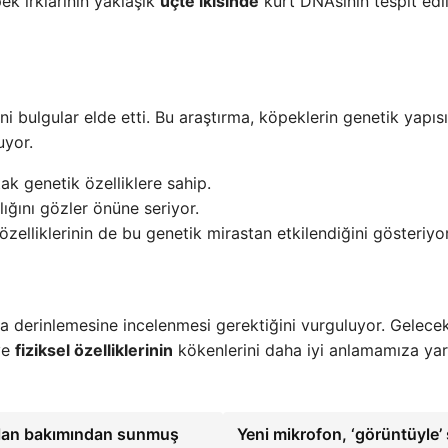
ek ırklarının yaklaşık
üçte ikisinde
kurt DNA’sının tespit edil
ni bulgular elde etti. Bu araştırma, köpeklerin genetik yapıs
uyor.
ak genetik özelliklere sahip.
ığını gözler önüne seriyor.
özelliklerinin de bu genetik mirastan etkilendiğini gösteriyor
ha derinlemesine incelenmesi gerektiğini vurguluyor. Gelece
ve
fiziksel özelliklerinin
kökenlerini daha iyi anlamamıza ya
 alan bakımından sunmuş
Yeni mikrofon, ‘görüntüyle’