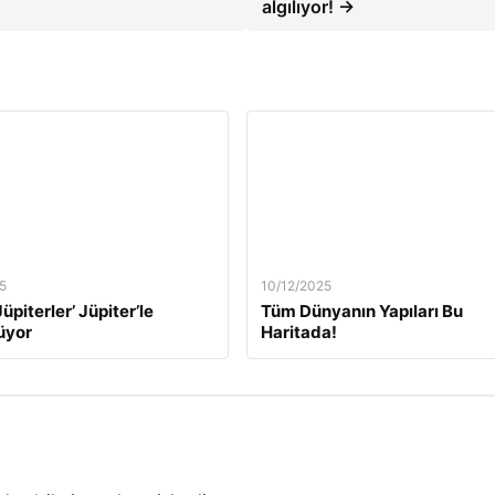
algılıyor! →
5
10/12/2025
üpiterler’ Jüpiter’le
Tüm Dünyanın Yapıları Bu
üyor
Haritada!