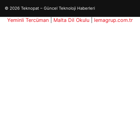
© 2026 Teknopat – Güncel Teknoloji Haberleri
Yeminli Tercüman
|
Malta Dil Okulu
|
lemagrup.com.tr
ş
 İzle
p escort
p escort
p escort
p escort
p escort
ahis kripto
o