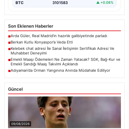
BTC
3101583
▲ +0.08%
Son Eklenen Haberler
Arda Güler, Real Madrid’in hazırlık galibiyetinde parladı
■
Berkan Kutlu Konyaspor’a Veda Etti
■
Kelebek chat adresi İle Sanal İletişimin Sertifikalı Adresi Ve
■
Muhabbet Deneyimi
Emekli Maaşı Ödemeleri Ne Zaman Yatacak? SGK, Bağ-Kur ve
■
Emekli Sandığı Maaş Takvimi Açıklandı
Adıyaman’da Orman Yangınına Anında Müdahale Ediliyor
■
Güncel
09/08/2026