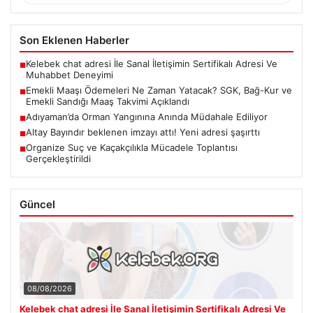
Son Eklenen Haberler
Kelebek chat adresi İle Sanal İletişimin Sertifikalı Adresi Ve
■
Muhabbet Deneyimi
Emekli Maaşı Ödemeleri Ne Zaman Yatacak? SGK, Bağ-Kur ve
■
Emekli Sandığı Maaş Takvimi Açıklandı
Adıyaman’da Orman Yangınına Anında Müdahale Ediliyor
■
Altay Bayındır beklenen imzayı attı! Yeni adresi şaşırttı
■
Organize Suç ve Kaçakçılıkla Mücadele Toplantısı
■
Gerçekleştirildi
Güncel
08/08/2026
Kelebek chat adresi İle Sanal İletişimin Sertifikalı Adresi Ve