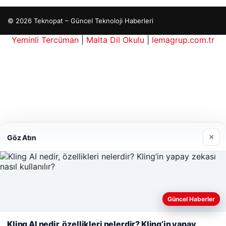
© 2026 Teknopat – Güncel Teknoloji Haberleri
Yeminli Tercüman
|
Malta Dil Okulu
|
lemagrup.com.tr
 giriş
rbahis kripto
anlı Maç İzle
betcio
×
Göz Atın
Güncel Haberler
Web sitemizi nasıl kullandığınızı daha iyi anlayabilmek,
deneyiminizi kişiselleştirmek ve geliştirmek amacıyla çerezler
Kling AI nedir, özellikleri nelerdir? Kling’in yapay