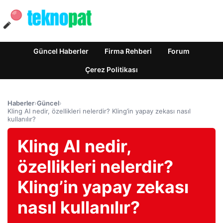
Güncel Haberler
Firma Rehberi
Forum
Çerez Politikası
Haberler
›
Güncel
›
Kling AI nedir, özellikleri nelerdir? Kling’in yapay zekası nasıl
kullanılır?
Kling AI nedir,
özellikleri nelerdir?
Kling’in yapay zekası
nasıl kullanılır?