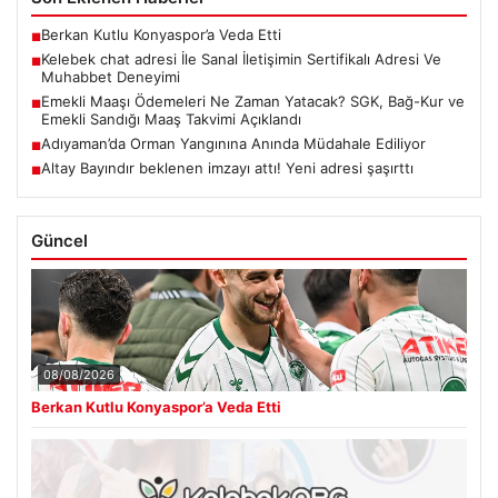
Berkan Kutlu Konyaspor’a Veda Etti
■
Kelebek chat adresi İle Sanal İletişimin Sertifikalı Adresi Ve
■
Muhabbet Deneyimi
Emekli Maaşı Ödemeleri Ne Zaman Yatacak? SGK, Bağ-Kur ve
■
Emekli Sandığı Maaş Takvimi Açıklandı
Adıyaman’da Orman Yangınına Anında Müdahale Ediliyor
■
Altay Bayındır beklenen imzayı attı! Yeni adresi şaşırttı
■
Güncel
08/08/2026
Berkan Kutlu Konyaspor’a Veda Etti