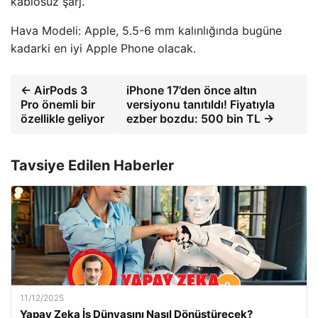
kablosuz şarj.
Hava Modeli: Apple, 5.5-6 mm kalınlığında bugüne
kadarki en iyi Apple Phone olacak.
← AirPods 3
iPhone 17’den önce altın
Pro önemli bir
versiyonu tanıtıldı! Fiyatıyla
özellikle geliyor
ezber bozdu: 500 bin TL →
Tavsiye Edilen Haberler
11/12/2025
Yapay Zeka İş Dünyasını Nasıl Dönüştürecek?