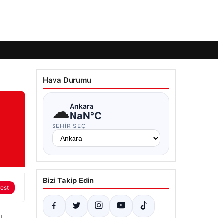
ı
Hava Durumu
☁
Ankara
NaN°C
ŞEHIR SEÇ
Bizi Takip Edin
rest
ı