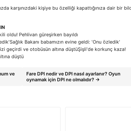
da karşınızdaki kişiye bu özelliği kapattığınıza dair bir bil
IN
tkili oldu! Pehlivan güreşirken bayıldı
Sağlık Bakanı babamızın evine geldi: 'Onu özledik'
Şişli'de korkunç kaza!
ltına düştü
imum ve
Fare DPI nedir ve DPI nasıl ayarlanır? Oyun
oynamak için DPI ne olmalıdır? →