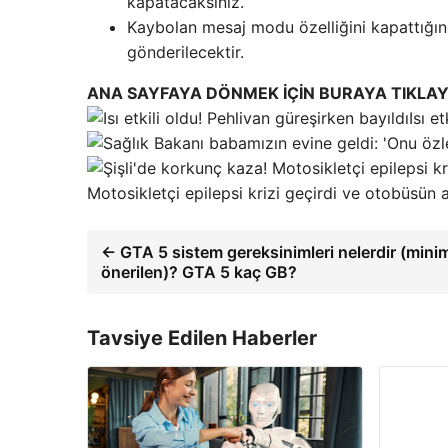
kapatacaksınız.
Kaybolan mesaj modu özelliğini kapattığınız
gönderilecektir.
ANA SAYFAYA DÖNMEK İÇİN BURAYA TIKLAY
Isı e
Motosikletçi epilepsi krizi geçirdi ve otobüsün a
← GTA 5 sistem gereksinimleri nelerdir (min
önerilen)? GTA 5 kaç GB?
Tavsiye Edilen Haberler