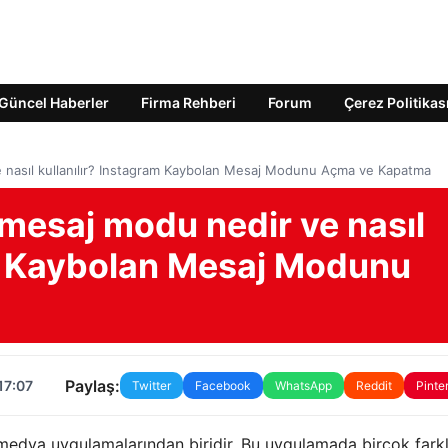
Güncel Haberler
Firma Rehberi
Forum
Çerez Politikas
 nasıl kullanılır? Instagram Kaybolan Mesaj Modunu Açma ve Kapatma
mesaj modu nedir ve nasıl
am Kaybolan Mesaj Modunu
Paylaş:
17:07
Twitter
Facebook
WhatsApp
Reddit
Pinte
edya uygulamalarından biridir. Bu uygulamada birçok farkl