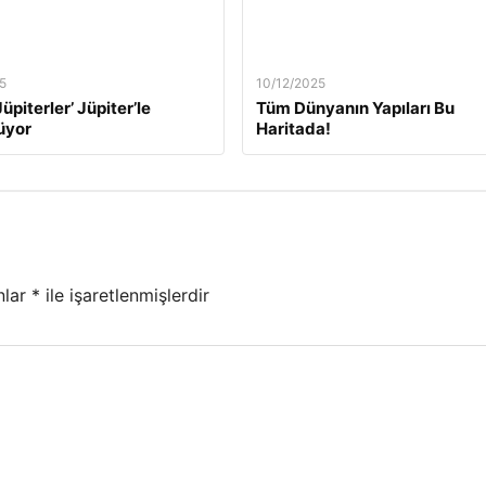
5
10/12/2025
üpiterler’ Jüpiter’le
Tüm Dünyanın Yapıları Bu
üyor
Haritada!
nlar
*
ile işaretlenmişlerdir