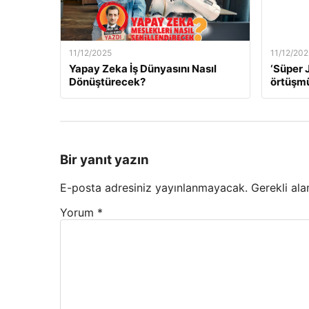
11/12/2025
11/12/202
Yapay Zeka İş Dünyasını Nasıl
‘Süper J
Dönüştürecek?
örtüşm
Bir yanıt yazın
E-posta adresiniz yayınlanmayacak.
Gerekli ala
Yorum
*