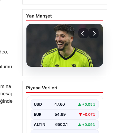
Yan Manşet
deo,
bölümü
05.08.2026
Altay Bayındır beklenen
amına
Piyasa Verileri
imzayı attı! Yeni adresi
 mesaj
şaşırttı
diğinde
USD
47.60
▲ +0.05%
EUR
54.99
▼ -0.07%
ALTIN
6502.1
▲ +0.09%