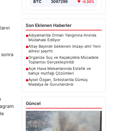
BTC
3067299
▼ -0.30%
Son Eklenen Haberler
ların
Adıyaman’da Orman Yangınına Anında
■
Müdahale Ediliyor
Altay Bayındır beklenen imzayı attı! Yeni
■
adresi şaşırttı
n sonra
Organize Suç ve Kaçakçılıkla Mücadele
■
Toplantısı Gerçekleştirildi
Açık Hava Mekanlarında Estetik ve
■
bahçe mutfağı Çözümleri
Aysel Özgan, Sırbistan’da Gümüş
■
Madalya ile Gururlandırdı
n
Güncel
stagram
le