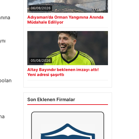
06/08/2026
anına
Adıyaman’da Orman Yangınına Anında
Müdahale Ediliyor
ynı
05/08/2026
Altay Bayındır beklenen imzayı attı!
Yeni adresi şaşırttı
bolan
Son Eklenen Firmalar
ma