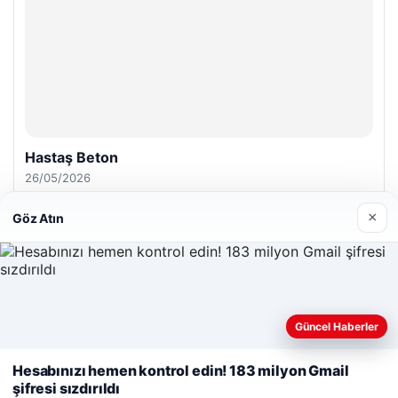
Yeminli Tercüman
|
Malta Dil Okulu
|
lemagrup.com.tr
zle
ahis giriş
tcio
üperbahis kripto
×
Göz Atın
Güncel Haberler
Web sitemizi nasıl kullandığınızı daha iyi anlayabilmek,
deneyiminizi kişiselleştirmek ve geliştirmek amacıyla çerezler
Hesabınızı hemen kontrol edin! 183 milyon Gmail
kullanıyoruz.
Çerez Politikamız
şifresi sızdırıldı