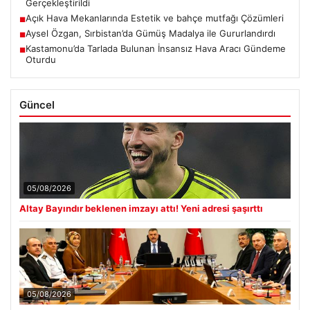
Gerçekleştirildi
Açık Hava Mekanlarında Estetik ve bahçe mutfağı Çözümleri
■
Aysel Özgan, Sırbistan’da Gümüş Madalya ile Gururlandırdı
■
Kastamonu’da Tarlada Bulunan İnsansız Hava Aracı Gündeme
■
Oturdu
Güncel
05/08/2026
Altay Bayındır beklenen imzayı attı! Yeni adresi şaşırttı
05/08/2026