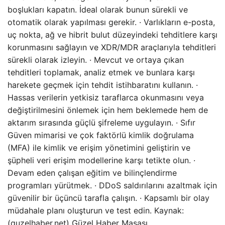
boşlukları kapatın. İdeal olarak bunun sürekli ve
otomatik olarak yapılması gerekir. · Varlıkların e-posta,
uç nokta, ağ ve hibrit bulut düzeyindeki tehditlere karşı
korunmasını sağlayın ve XDR/MDR araçlarıyla tehditleri
sürekli olarak izleyin. · Mevcut ve ortaya çıkan
tehditleri toplamak, analiz etmek ve bunlara karşı
harekete geçmek için tehdit istihbaratını kullanın. ·
Hassas verilerin yetkisiz taraflarca okunmasını veya
değiştirilmesini önlemek için hem beklemede hem de
aktarım sırasında güçlü şifreleme uygulayın. · Sıfır
Güven mimarisi ve çok faktörlü kimlik doğrulama
(MFA) ile kimlik ve erişim yönetimini geliştirin ve
şüpheli veri erişim modellerine karşı tetikte olun. ·
Devam eden çalışan eğitim ve bilinçlendirme
programları yürütmek. · DDoS saldırılarını azaltmak için
güvenilir bir üçüncü tarafla çalışın. · Kapsamlı bir olay
müdahale planı oluşturun ve test edin. Kaynak:
(guzelhaber.net) Güzel Haber Masası