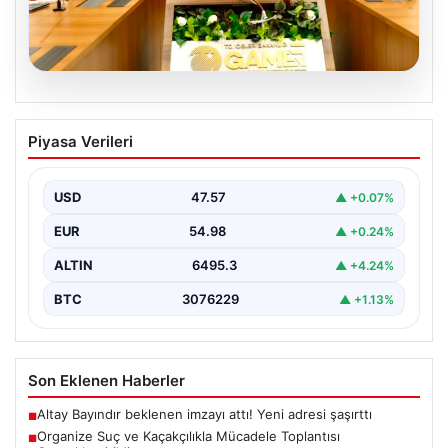
05.08.2026
Organize Suç ve Kaçakçılıkla Mücadele
Piyasa Verileri
Toplantısı Gerçekleştirildi
İçişleri Bakanlığı’nda düzenlenen önemli bir toplantı,
kaçakçılık ve organize suçlarla mücadele konularını ele
USD
47.57
▲ +0.07%
almak…
EUR
54.98
▲ +0.24%
ALTIN
6495.3
▲ +4.24%
BTC
3076229
▲ +1.13%
Son Eklenen Haberler
Altay Bayındır beklenen imzayı attı! Yeni adresi şaşırttı
■
Organize Suç ve Kaçakçılıkla Mücadele Toplantısı
■