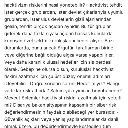
hacktivizm risklerini nasıl yönetebilir? Hacktivist tehdit
ister gerçek gruplardan, ister devlet çıkarlarıyla uyumlu
gruplardan, ister ulus devletlerin gizli ajanlarından
gelsin, tehdit birçok açıdan aynıdır. Bu tür gruplar
giderek daha fazla siyasi açıdan hassas konularda
konuşan özel sektör kuruluşlarını hedef alıyor. Bazı
durumlarda, bunu ancak örgütün taraflardan birine
veya diğerine bağlı olduğu algısı varsa yapabilirler.
Veya daha karanlık ulusal hedefler için sis perdesi
olarak. Sebep ne olursa olsun, kuruluşlar hacktivist
riskini azaltmak için şu üst düzey önemli adımları
izleyebilir: · Doğru soruları sorun: Hedef miyiz? Hangi
varlıklar risk altında? Saldırı yüzeyimizin boyutu nedir?
Mevcut önlemler hacktivist riskini azaltmak için yeterli
mi? Dışarıya bakan altyapının kapsamlı bir siber risk
değerlendirmesinin faydalı olabileceği yer burasıdır. ·
Güvenlik açıkları veya yanlış yapılandırmalar da dahil
olmak üzere, bu değerlendirmeyle keşfedilen tüm