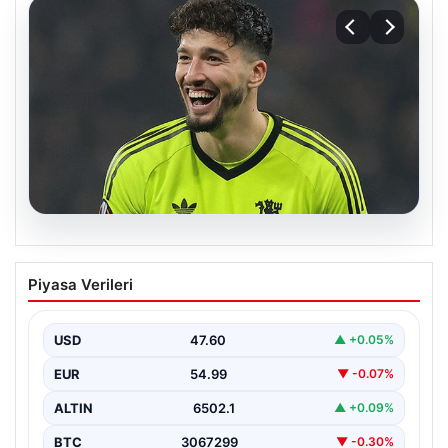
05.08.2026
Altay Bayındır beklenen imzayı attı!
Piyasa Verileri
Yeni adresi şaşırttı
USD
47.60
▲ +0.05%
EUR
54.99
▼ -0.07%
ALTIN
6502.1
▲ +0.09%
BTC
3067299
▼ -0.30%