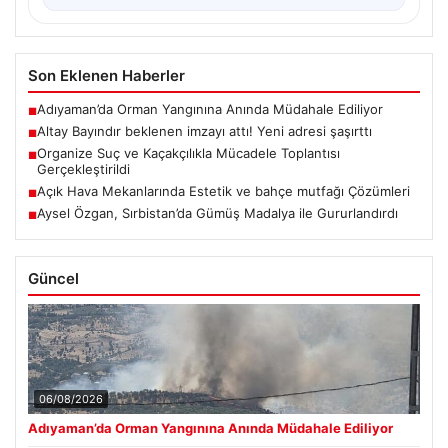
Son Eklenen Haberler
Adıyaman’da Orman Yangınına Anında Müdahale Ediliyor
■
Altay Bayındır beklenen imzayı attı! Yeni adresi şaşırttı
■
Organize Suç ve Kaçakçılıkla Mücadele Toplantısı
■
Gerçekleştirildi
Açık Hava Mekanlarında Estetik ve bahçe mutfağı Çözümleri
■
Aysel Özgan, Sırbistan’da Gümüş Madalya ile Gururlandırdı
■
Güncel
06/08/2026
Adıyaman’da Orman Yangınına Anında Müdahale Ediliyor