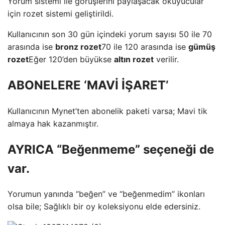
Yorum sistemi ile görüşlerini paylaşacak okuyucular
için rozet sistemi geliştirildi.
Kullanıcının son 30 gün içindeki yorum sayısı 50 ile 70
arasında ise
bronz rozet
70 ile 120 arasında ise
gümüş
rozet
Eğer 120’den büyükse
altın rozet
verilir.
ABONELERE ‘MAVİ İŞARET’
Kullanıcının Mynet’ten abonelik paketi varsa; Mavi tik
almaya hak kazanmıştır.
AYRICA “Beğenmeme” seçeneği de
var.
Yorumun yanında “beğen” ve “beğenmedim” ikonları
olsa bile; Sağlıklı bir oy koleksiyonu elde edersiniz.