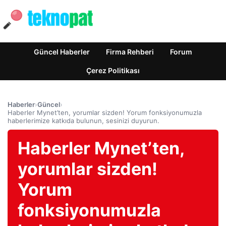
Güncel Haberler
Firma Rehberi
Forum
Çerez Politikası
Haberler
›
Güncel
›
Haberler Mynet’ten, yorumlar sizden! Yorum fonksiyonumuzla
haberlerimize katkıda bulunun, sesinizi duyurun.
Haberler Mynet’ten,
yorumlar sizden!
Yorum
fonksiyonumuzla