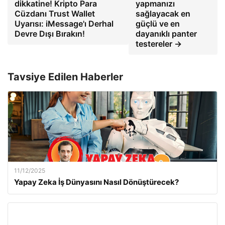
dikkatine! Kripto Para
yapmanızı
Cüzdanı Trust Wallet
sağlayacak en
Uyarısı: iMessage'ı Derhal
güçlü ve en
Devre Dışı Bırakın!
dayanıklı panter
testereler →
Tavsiye Edilen Haberler
11/12/2025
Yapay Zeka İş Dünyasını Nasıl Dönüştürecek?