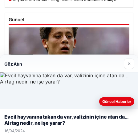
■
Güncel
09/08/2026
×
Göz Atın
Arda Güler, Real Madrid’in hazırlık galibiyetinde parladı
Güncel Haberler
08/08/2026
Web sitemizi nasıl kullandığınızı daha iyi anlayabilmek,
deneyiminizi kişiselleştirmek ve geliştirmek amacıyla çerezler
Berkan Kutlu Konyaspor’a Veda Etti
Evcil hayvanına takan da var, valizinin içine atan da…
kullanıyoruz.
Çerez Politikamız
Airtag nedir, ne işe yarar?
Reddet
Kabul Et
16/04/2024
Son Eklenen Firmalar