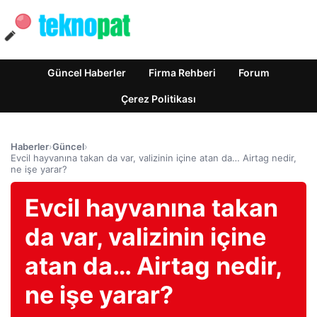
Güncel Haberler
Firma Rehberi
Forum
Çerez Politikası
Haberler
›
Güncel
›
Evcil hayvanına takan da var, valizinin içine atan da… Airtag nedir,
ne işe yarar?
Evcil hayvanına takan
da var, valizinin içine
atan da… Airtag nedir,
ne işe yarar?