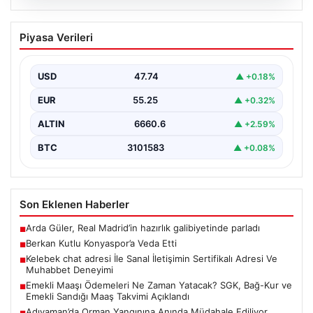
08.08.2026
Berkan Kutlu Konyaspor’a Veda Etti
Piyasa Verileri
Sezon boyunca Konyaspor formasıyla gösterdiği
performansla dikkatleri üzerine çeken Berkan Kutlu,
yeşil-beyazlı takım ile…
USD
47.74
▲ +0.18%
EUR
55.25
▲ +0.32%
ALTIN
6660.6
▲ +2.59%
BTC
3101583
▲ +0.08%
Son Eklenen Haberler
Arda Güler, Real Madrid’in hazırlık galibiyetinde parladı
■
Berkan Kutlu Konyaspor’a Veda Etti
■
Kelebek chat adresi İle Sanal İletişimin Sertifikalı Adresi Ve
■
Muhabbet Deneyimi
Emekli Maaşı Ödemeleri Ne Zaman Yatacak? SGK, Bağ-Kur ve
■
Emekli Sandığı Maaş Takvimi Açıklandı
Adıyaman’da Orman Yangınına Anında Müdahale Ediliyor