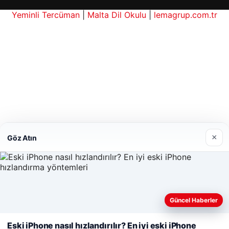
Yeminli Tercüman
|
Malta Dil Okulu
|
lemagrup.com.tr
e
is giriş
io
erbahis kripto
×
Göz Atın
Güncel Haberler
Web sitemizi nasıl kullandığınızı daha iyi anlayabilmek,
deneyiminizi kişiselleştirmek ve geliştirmek amacıyla çerezler
Eski iPhone nasıl hızlandırılır? En iyi eski iPhone
kullanıyoruz.
Çerez Politikamız