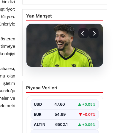
 bir dizi
tiriyor:
Yan Manşet
k Vizyon.
nleriyle
Gösteren
ştirmeye
knolojiyi
ahalesi,
05.08.2026
rmu olan
Altay Bayındır beklenen
işletim
Piyasa Verileri
imzayı attı! Yeni adresi
 sunduğu
şaşırttı
neler ve
USD
47.60
▲ +0.05%
elemetri
EUR
54.99
▼ -0.07%
ALTIN
6502.1
▲ +0.09%