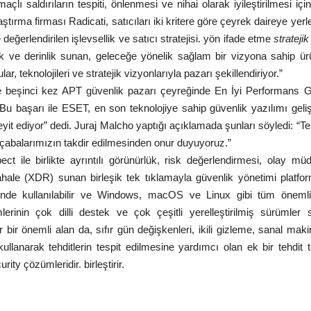
çlı saldırıların tespiti, önlenmesi ve nihai olarak iyileştirilmesi için
rma firması Radicati, satıcıları iki kritere göre çeyrek daireye yerleş
 değerlendirilen işlevsellik ve satıcı stratejisi.
yön ifade etme
strateji
k ve derinlik sunan, geleceğe yönelik sağlam bir vizyona sahip ürü
r, teknolojileri ve stratejik vizyonlarıyla pazarı şekillendiriyor.”
te beşinci kez APT güvenlik pazarı çeyreğinde En İyi Performans 
u başarı ile ESET, en son teknolojiye sahip güvenlik yazılımı geli
 teyit ediyor” dedi. Juraj Malcho yaptığı açıklamada şunları söyledi: “Te
me çabalarımızın takdir edilmesinden onur duyuyoruz.”
 ile birlikte ayrıntılı görünürlük, risk değerlendirmesi, olay müd
hale (XDR) sunan birleşik tek tıklamayla güvenlik yönetimi platfo
inde kullanılabilir ve Windows, macOS ve Linux gibi tüm önemli 
rinin çok dilli destek ve çok çeşitli yerelleştirilmiş sürümler
bir önemli alan da, sıfır gün değişkenleri, ikili gizleme, sanal maki
kullanarak tehditlerin tespit edilmesine yardımcı olan ek bir tehdit t
y çözümleridir. birleştirir.