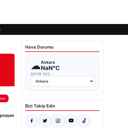
ı
Hava Durumu
☁
Ankara
NaN°C
ŞEHIR SEÇ
rest
Bizi Takip Edin
apsayan