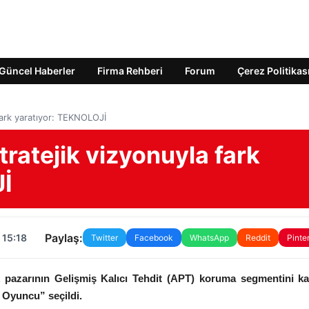
Güncel Haberler
Firma Rehberi
Forum
Çerez Politikas
 fark yaratıyor: TEKNOLOJİ
tratejik vizyonuyla fark
Jİ
Paylaş:
 15:18
Twitter
Facebook
WhatsApp
Reddit
Pinte
ik pazarının Gelişmiş Kalıcı Tehdit (APT) koruma segmentini k
 Oyuncu” seçildi.