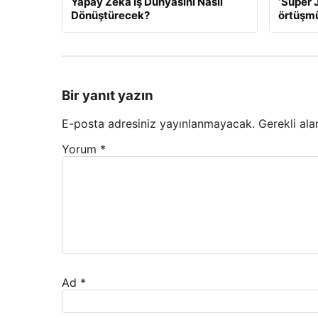
Yapay Zeka İş Dünyasını Nasıl
‘Süper J
Dönüştürecek?
örtüşm
Bir yanıt yazın
E-posta adresiniz yayınlanmayacak.
Gerekli ala
Yorum
*
Ad
*