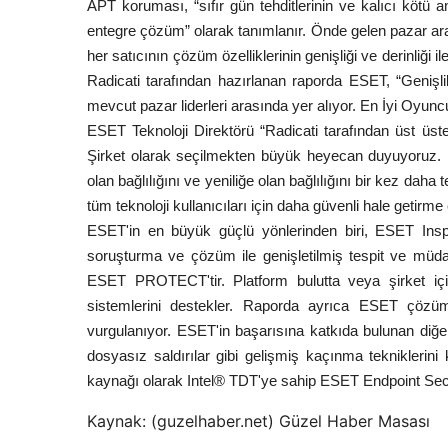
APT koruması, “sıfır gün tehditlerinin ve kalıcı kötü ama
entegre çözüm” olarak tanımlanır. Önde gelen pazar araştı
her satıcının çözüm özelliklerinin genişliği ve derinliği ile
Radicati tarafından hazırlanan raporda ESET, “Genişli
mevcut pazar liderleri arasında yer alıyor. En İyi Oyuncula
ESET Teknoloji Direktörü “Radicati tarafından üst üs
Şirket olarak seçilmekten büyük heyecan duyuyoruz. B
olan bağlılığını ve yeniliğe olan bağlılığını bir kez daha
tüm teknoloji kullanıcıları için daha güvenli hale getir
ESET'in en büyük güçlü yönlerinden biri, ESET Inspect
soruşturma ve çözüm ile genişletilmiş tespit ve müda
ESET PROTECT'tir. Platform bulutta veya şirket iç
sistemlerini destekler. Raporda ayrıca ESET çözümle
vurgulanıyor. ESET'in başarısına katkıda bulunan diğer 
dosyasız saldırılar gibi gelişmiş kaçınma tekniklerini 
kaynağı olarak Intel® TDT'ye sahip ESET Endpoint Securit
Kaynak: (guzelhaber.net) Güzel Haber Masası