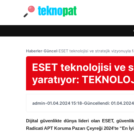
Haberler
›
Güncel
›
ESET teknolojisi ve stratejik vizyonuyla
ESET teknolojisi ve s
yaratıyor: TEKNOLO
admin
•
01.04.2024 15:18
•
Güncellendi: 01.04.2024
Dijital güvenlikte dünya lideri olan ESET, güvenl
Radicati APT Koruma Pazarı Çeyreği 2024'te “En İyi