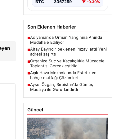
BTC
3067299
▼ -0.30%
Son Eklenen Haberler
Adıyaman’da Orman Yangınına Anında
■
Müdahale Ediliyor
leyen
Altay Bayındır beklenen imzayı attı! Yeni
■
adresi şaşırttı
Organize Suç ve Kaçakçılıkla Mücadele
■
Toplantısı Gerçekleştirildi
Açık Hava Mekanlarında Estetik ve
■
bahçe mutfağı Çözümleri
Aysel Özgan, Sırbistan’da Gümüş
■
Madalya ile Gururlandırdı
Güncel