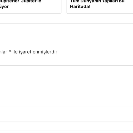
üpiterler’ Jüpiter’le
Tüm Dünyanın Yapıları Bu
üyor
Haritada!
nlar
*
ile işaretlenmişlerdir