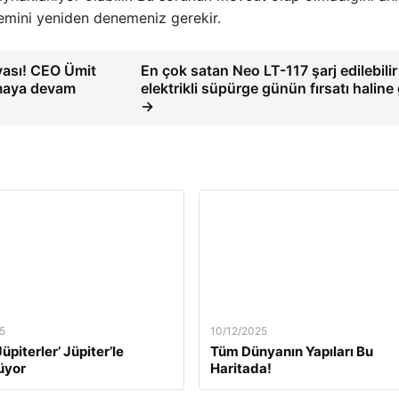
işlemini yeniden denemeniz gerekir.
yası! CEO Ümit
En çok satan Neo LT-117 şarj edilebilir
samaya devam
elektrikli süpürge günün fırsatı haline 
→
5
10/12/2025
üpiterler’ Jüpiter’le
Tüm Dünyanın Yapıları Bu
üyor
Haritada!