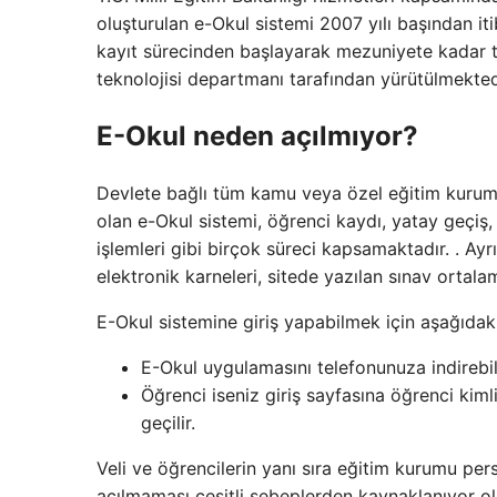
oluşturulan e-Okul sistemi 2007 yılı başından itib
kayıt sürecinden başlayarak mezuniyete kadar tü
teknolojisi departmanı tarafından yürütülmekted
E-Okul neden açılmıyor?
Devlete bağlı tüm kamu veya özel eğitim kurumlar
olan e-Okul sistemi, öğrenci kaydı, yatay geçiş, no
işlemleri gibi birçok süreci kapsamaktadır. . Ayr
elektronik karneleri, sitede yazılan sınav ortal
E-Okul sistemine giriş yapabilmek için aşağıdak
E-Okul uygulamasını telefonunuza indirebili
Öğrenci iseniz giriş sayfasına öğrenci kim
geçilir.
Veli ve öğrencilerin yanı sıra eğitim kurumu pers
açılmaması çeşitli sebeplerden kaynaklanıyor ol