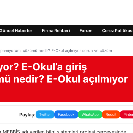
Güncel Haberler
Firma Rehberi
Forum
Çerez Politikas
 yapamıyorum, çözümü nedir? E-Okul açılmıyor sorun ve çözüm
or? E-Okul’a giriş
ü nedir? E-Okul açılmıyor
Paylaş:
Twitter
Facebook
WhatsApp
Reddit
Pinte
a MEBBİS adı verilen bilgi sistemleri projesi çerçevesinde