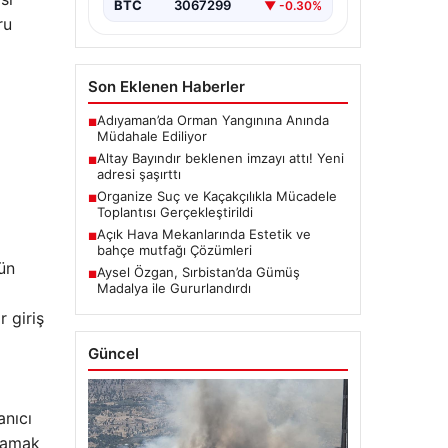
BTC
3067299
▼ -0.30%
ru
Son Eklenen Haberler
Adıyaman’da Orman Yangınına Anında
■
Müdahale Ediliyor
Altay Bayındır beklenen imzayı attı! Yeni
■
adresi şaşırttı
Organize Suç ve Kaçakçılıkla Mücadele
■
Toplantısı Gerçekleştirildi
Açık Hava Mekanlarında Estetik ve
■
bahçe mutfağı Çözümleri
gün
Aysel Özgan, Sırbistan’da Gümüş
■
Madalya ile Gururlandırdı
 giriş
Güncel
anıcı
nlamak