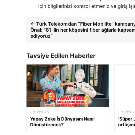
için bilgilerinizi kontrol etmeniz ve giriş 
← Türk Telekom’dan “Fiber Mobilite” kampan
Önal: “81 ilin her köşesini fiber ağlarla kap
ediyoruz”
Tavsiye Edilen Haberler
11/12/2025
11/12/202
Yapay Zeka İş Dünyasını Nasıl
‘Süper J
Dönüştürecek?
örtüşm