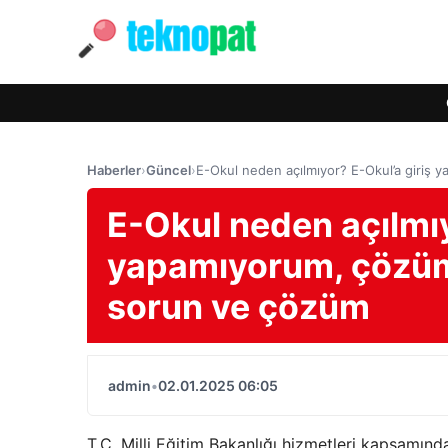
Haberler
›
Güncel
›
E-Okul neden açılmıyor? E-Okul’a giriş
E-Okul neden açılmıy
yapamıyorum, çözüm
sorun ve çözüm
admin
•
02.01.2025 06:05
T.C. Milli Eğitim Bakanlığı hizmetleri kapsamınd