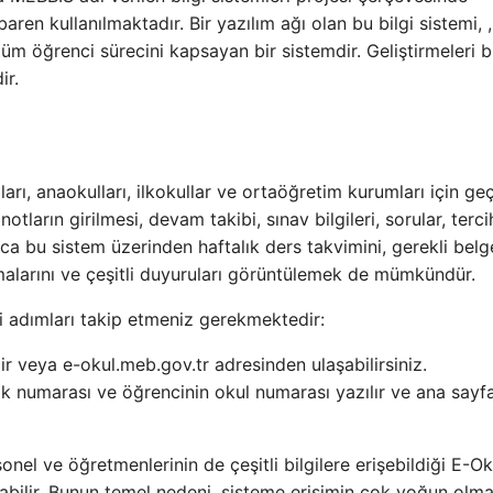
aren kullanılmaktadır. Bir yazılım ağı olan bu bilgi sistemi, 
m öğrenci sürecini kapsayan bir sistemdir. Geliştirmeleri bi
ir.
ı, anaokulları, ilkokullar ve ortaöğretim kurumları için geç
tların girilmesi, devam takibi, sınav bilgileri, sorular, terci
ıca bu sistem üzerinden haftalık ders takvimini, gerekli belge
amalarını ve çeşitli duyuruları görüntülemek de mümkündür.
i adımları takip etmeniz gerekmektedir:
r veya e-okul.meb.gov.tr ​​adresinden ulaşabilirsiniz.
lik numarası ve öğrencinin okul numarası yazılır ve ana sayf
onel ve öğretmenlerinin de çeşitli bilgilere erişebildiği E-Ok
abilir. Bunun temel nedeni, sisteme erişimin çok yoğun olma