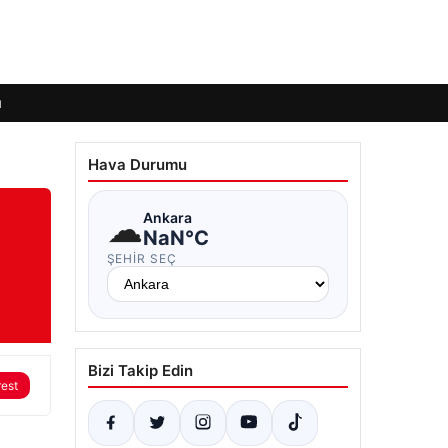
ı
Hava Durumu
☁
Ankara
NaN°C
ŞEHIR SEÇ
Bizi Takip Edin
rest