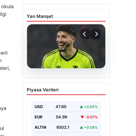
, okula
lgi
Yan Manşet
erli
h
leri,
05.08.2026
Altay Bayındır beklenen
Piyasa Verileri
imzayı attı! Yeni adresi
şaşırttı
USD
47.60
▲ +0.05%
aya
EUR
54.99
▼ -0.07%
ALTIN
6502.1
ul
▲ +0.09%
sı