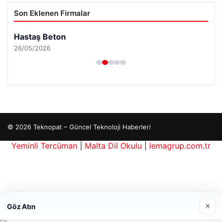
Son Eklenen Firmalar
Hastaş Beton
26/05/2026
© 2026 Teknopat – Güncel Teknoloji Haberleri
Yeminli Tercüman
|
Malta Dil Okulu
|
lemagrup.com.tr
le
his giriş
cio
üperbahis kripto
×
Göz Atın