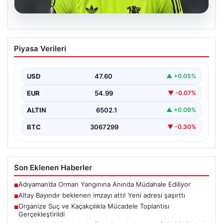
05.08.2026
Altay Bayındır beklenen imzayı attı!
Piyasa Verileri
Yeni adresi şaşırttı
USD
47.60
▲ +0.05%
EUR
54.99
▼ -0.07%
ALTIN
6502.1
▲ +0.09%
BTC
3067299
▼ -0.30%
Son Eklenen Haberler
Adıyaman’da Orman Yangınına Anında Müdahale Ediliyor
■
Altay Bayındır beklenen imzayı attı! Yeni adresi şaşırttı
■
Organize Suç ve Kaçakçılıkla Mücadele Toplantısı
■
Gerçekleştirildi