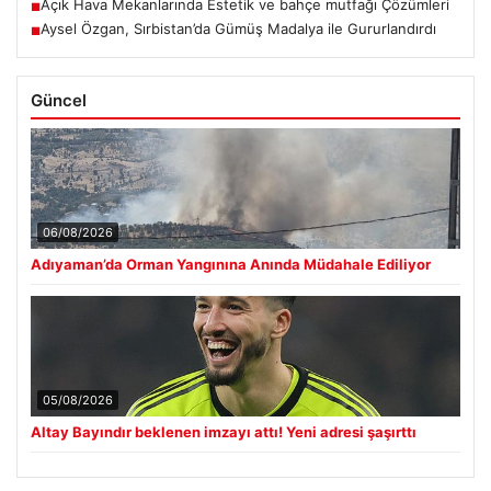
Açık Hava Mekanlarında Estetik ve bahçe mutfağı Çözümleri
■
Aysel Özgan, Sırbistan’da Gümüş Madalya ile Gururlandırdı
■
Güncel
06/08/2026
Adıyaman’da Orman Yangınına Anında Müdahale Ediliyor
05/08/2026
Altay Bayındır beklenen imzayı attı! Yeni adresi şaşırttı