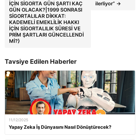
İÇİN SİGORTA GÜN ŞARTI KAÇ
ilerliyor” →
GÜN OLACAK?|1999 SONRASI
SİGORTALILAR DİKKAT:
KADEMELİ EMEKLİLİK HAKKI
İÇİN SİGORTALILIK SÜRESİ VE
PRİM ŞARTLARI GÜNCELLENDİ
Mİ?}
Tavsiye Edilen Haberler
11/12/2025
Yapay Zeka İş Dünyasını Nasıl Dönüştürecek?