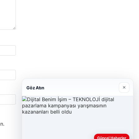
×
Göz Atın
n.
Güncel Haberler