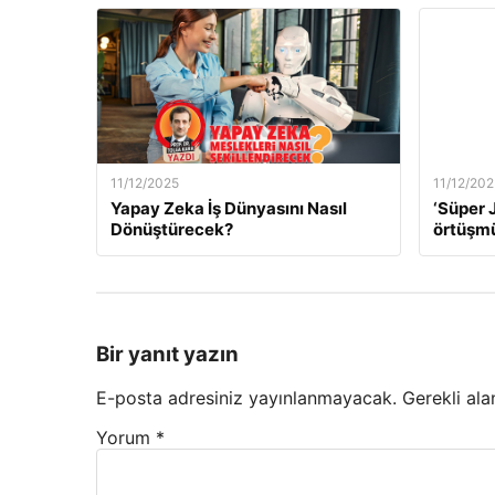
11/12/2025
11/12/202
Yapay Zeka İş Dünyasını Nasıl
‘Süper J
Dönüştürecek?
örtüşm
Bir yanıt yazın
E-posta adresiniz yayınlanmayacak.
Gerekli ala
Yorum
*