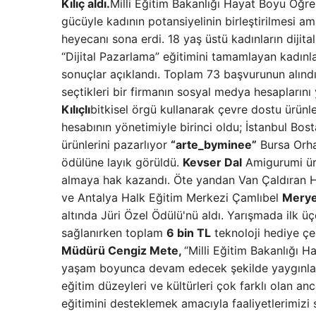
Kılıç aldı.
Milli Eğitim Bakanlığı Hayat Boyu Öğr
gücüyle kadının potansiyelinin birleştirilmesi am
heyecanı sona erdi. 18 yaş üstü kadınların dijital
“Dijital Pazarlama” eğitimini tamamlayan kadınl
sonuçlar açıklandı. Toplam 73 başvurunun alınd
seçtikleri bir firmanın sosyal medya hesapları
Kılıçlı
bitkisel örgü kullanarak çevre dostu ürünle
hesabının yönetimiyle birinci oldu; İstanbul Bo
ürünlerini pazarlıyor
“arte_byminee”
Bursa Orhan
ödülüne layık görüldü.
Kevser Dal
Amigurumi ürü
almaya hak kazandı. Öte yandan Van Çaldıran 
ve Antalya Halk Eğitim Merkezi Çamlıbel
Merye
altında Jüri Özel Ödülü'nü aldı. Yarışmada ilk ü
sağlanırken toplam
6 bin TL
teknoloji hediye çe
Müdürü Cengiz Mete,
“Milli Eğitim Bakanlığı
yaşam boyunca devam edecek şekilde yaygınlaştı
eğitim düzeyleri ve kültürleri çok farklı olan a
eğitimini desteklemek amacıyla faaliyetlerimizi 