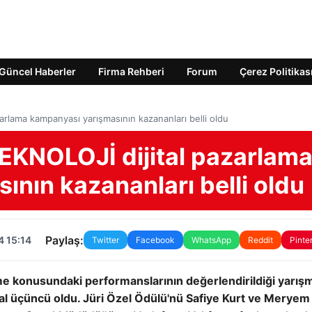
Güncel Haberler
Firma Rehberi
Forum
Çerez Politikas
zarlama kampanyası yarışmasının kazananları belli oldu
 TEKNOLOJİ dijital pazarlam
nın kazananları belli oldu
Paylaş:
4 15:14
Twitter
Facebook
WhatsApp
Reddit
Pinte
me konusundaki performanslarının değerlendirildiği yarış
r Dal üçüncü oldu. Jüri Özel Ödülü'nü Safiye Kurt ve Merye