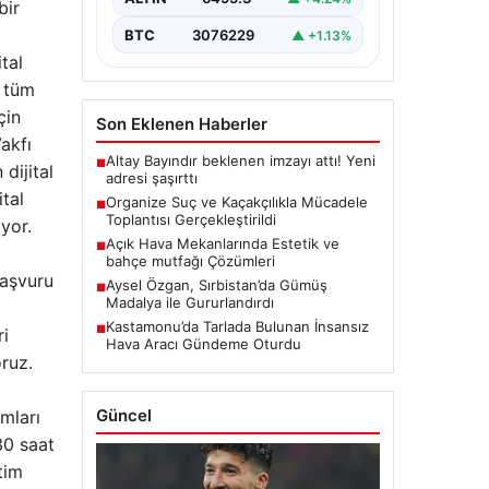
bir
konularını ele almak…
BTC
3076229
▲ +1.13%
tal
n tüm
çin
Son Eklenen Haberler
akfı
Altay Bayındır beklenen imzayı attı! Yeni
■
dijital
adresi şaşırttı
tal
Organize Suç ve Kaçakçılıkla Mücadele
■
Toplantısı Gerçekleştirildi
yor.
Açık Hava Mekanlarında Estetik ve
■
bahçe mutfağı Çözümleri
başvuru
Aysel Özgan, Sırbistan’da Gümüş
■
Madalya ile Gururlandırdı
Kastamonu’da Tarlada Bulunan İnsansız
■
ri
Hava Aracı Gündeme Oturdu
oruz.
Güncel
amları
30 saat
tim