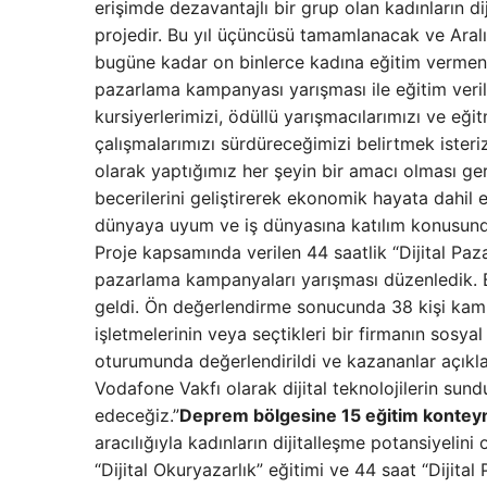
erişimde dezavantajlı bir grup olan kadınların d
projedir. Bu yıl üçüncüsü tamamlanacak ve Aral
bugüne kadar on binlerce kadına eğitim vermeni
pazarlama kampanyası yarışması ile eğitim veri
kursiyerlerimizi, ödüllü yarışmacılarımızı ve eğ
çalışmalarımızı sürdüreceğimizi belirtmek isteriz
olarak yaptığımız her şeyin bir amacı olması gerek
becerilerini geliştirerek ekonomik hayata dahil e
dünyaya uyum ve iş dünyasına katılım konusunda 
Proje kapsamında verilen 44 saatlik “Dijital Paz
pazarlama kampanyaları yarışması düzenledik. 
geldi. Ön değerlendirme sonucunda 38 kişi kam
işletmelerinin veya seçtikleri bir firmanın sosya
oturumunda değerlendirildi ve kazananlar açıkland
Vodafone Vakfı olarak dijital teknolojilerin sun
edeceğiz.”
Deprem bölgesine 15 eğitim konteyn
aracılığıyla kadınların dijitalleşme potansiyeli
“Dijital Okuryazarlık” eğitimi ve 44 saat “Dijital 