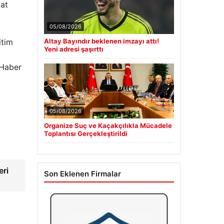
yat
05/08/2026
itim
Altay Bayındır beklenen imzayı attı!
Yeni adresi şaşırttı
 Haber
05/08/2026
Organize Suç ve Kaçakçılıkla Mücadele
Toplantısı Gerçekleştirildi
eri
Son Eklenen Firmalar