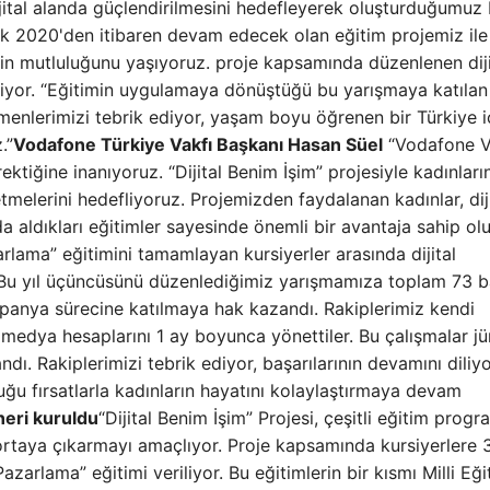
ijital alanda güçlendirilmesini hedefleyerek oluşturduğumuz 
ık 2020'den itibaren devam edecek olan eğitim projemiz ile
n mutluluğunu yaşıyoruz. proje kapsamında düzenlenen diji
liyor. “Eğitimin uygulamaya dönüştüğü bu yarışmaya katıla
itmenlerimizi tebrik ediyor, yaşam boyu öğrenen bir Türkiye i
.”
Vodafone Türkiye Vakfı Başkanı Hasan Süel
“Vodafone V
tiğine inanıyoruz. “Dijital Benim İşim” projesiyle kadınların 
tmelerini hedefliyoruz. Projemizden faydalanan kadınlar, diji
aldıkları eğitimler sayesinde önemli bir avantaja sahip olu
arlama” eğitimini tamamlayan kursiyerler arasında dijital
Bu yıl üçüncüsünü düzenlediğimiz yarışmamıza toplam 73 
panya sürecine katılmaya hak kazandı. Rakiplerimiz kendi
l medya hesaplarını 1 ay boyunca yönettiler. Bu çalışmalar jü
ı. Rakiplerimizi tebrik ediyor, başarılarının devamını diliy
duğu fırsatlarla kadınların hayatını kolaylaştırmaya devam
eri kuruldu
“Dijital Benim İşim” Projesi, çeşitli eğitim progr
ni ortaya çıkarmayı amaçlıyor. Proje kapsamında kursiyerlere 
Pazarlama” eğitimi veriliyor. Bu eğitimlerin bir kısmı Milli Eği