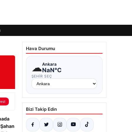
ı
Hava Durumu
a
☁
Ankara
NaN°C
ŞEHIR SEÇ
rest
Bizi Takip Edin
mada
m Şahan