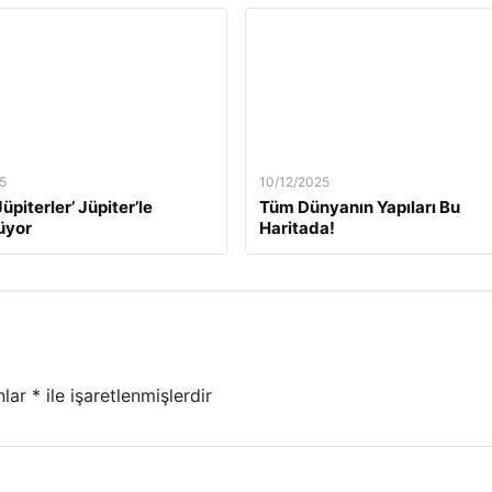
5
10/12/2025
üpiterler’ Jüpiter’le
Tüm Dünyanın Yapıları Bu
üyor
Haritada!
nlar
*
ile işaretlenmişlerdir