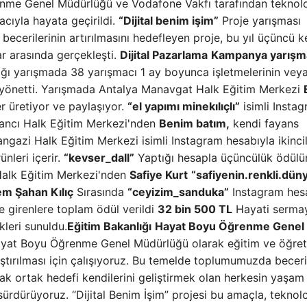
enme Genel Müdürlüğü ve Vodafone Vakfı tarafından teknolo
acıyla hayata geçirildi.
“Dijital benim işim”
Proje yarışması
 becerilerinin artırılmasını hedefleyen proje, bu yıl üçüncü k
ar arasında gerçekleşti.
Dijital Pazarlama
Kampanya yarışm
ığı yarışmada 38 yarışmacı 1 ay boyunca işletmelerinin vey
nı yönetti. Yarışmada Antalya Manavgat Halk Eğitim Merkezi
r üretiyor ve paylaşıyor.
“el yapımı minekılıçlı”
isimli Insta
stancı Halk Eğitim Merkezi'nden
Benim batım,
kendi fayans
gazi Halk Eğitim Merkezi isimli Instagram hesabıyla ikincil
nleri içerir.
“kevser_dall”
Yaptığı hesapla üçüncülük ödülü
Halk Eğitim Merkezi'nden
Safiye Kurt
“safiyenin.renkli.dün
m Şahan Kılıç
Sırasında
“ceyizim_sanduka”
Instagram hesa
çe girenlere toplam ödül verildi
32 bin 500 TL
Hayati serma
kleri sunuldu.
Eğitim Bakanlığı
Hayat Boyu Öğrenme Genel
 Hayat Boyu Öğrenme Genel Müdürlüğü olarak eğitim ve öğret
rılması için çalışıyoruz. Bu temelde toplumumuzda beceril
ncak ortak hedefi kendilerini geliştirmek olan herkesin yaşa
sürdürüyoruz. “Dijital Benim İşim” projesi bu amaçla, teknolo