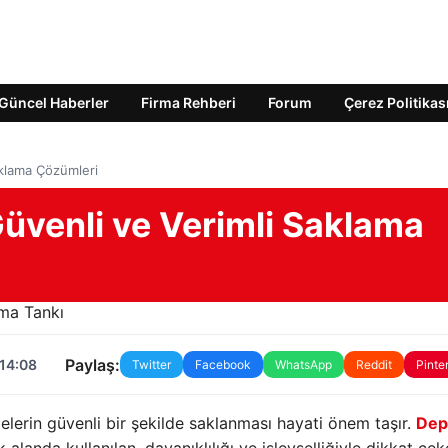
Güncel Haberler
Firma Rehberi
Forum
Çerez Politikas
aklama Çözümleri
üvenli ve Verimli Saklama
Paylaş:
 14:08
Twitter
Facebook
WhatsApp
Reddit
Pinte
lerin güvenli bir şekilde saklanması hayati önem taşır.
Dep