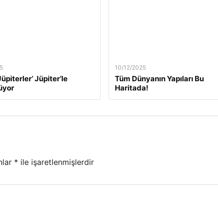
5
10/12/2025
üpiterler’ Jüpiter’le
Tüm Dünyanın Yapıları Bu
üyor
Haritada!
nlar
*
ile işaretlenmişlerdir