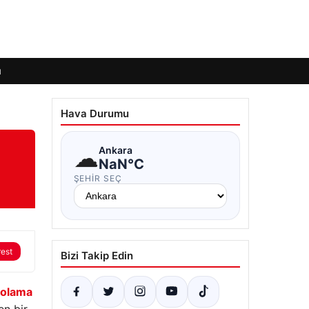
ı
Hava Durumu
☁
Ankara
NaN°C
ŞEHIR SEÇ
rest
Bizi Takip Edin
olama