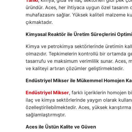
Tankı
, kimya, gıda ve ilaç sektörleri gibi pek çok
üründür. Aces, her ihtiyaca uygun özel tasarım 
muhafazasını sağlar. Yüksek kaliteli malzeme ku
çıkmaktadır.
Kimyasal Reaktör ile Üretim Süreçlerini Optim
Kimya ve petrokimya sektörlerinde üretimin kal
olmazıdır. Tepkimelerin kontrollü bir ortamda 
tasarrufu ve maksimum verimlilik sunar. Aces, mü
ve kaliteyi artıran çözümler geliştirmektedir.
Endüstriyel Mikser ile Mükemmel Homojen Kar
Endüstriyel Mikser
, farklı içeriklerin homojen bi
ilaç ve kimya sektörlerinde yaygın olarak kullanı
özelleştirilebilmektedir. Aces, yüksek karıştırma 
sağlamlaştırmıştır.
Aces ile Üstün Kalite ve Güven