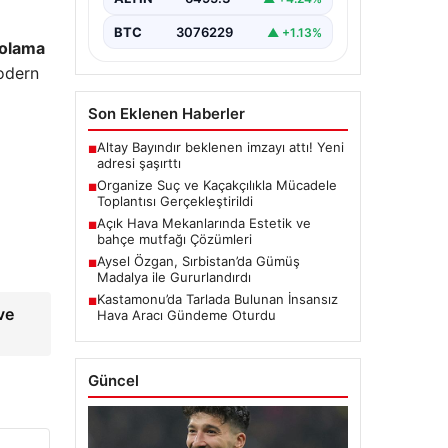
konularını ele almak…
BTC
3076229
▲ +1.13%
olama
Modern
Son Eklenen Haberler
Altay Bayındır beklenen imzayı attı! Yeni
■
adresi şaşırttı
Organize Suç ve Kaçakçılıkla Mücadele
■
Toplantısı Gerçekleştirildi
Açık Hava Mekanlarında Estetik ve
■
bahçe mutfağı Çözümleri
Aysel Özgan, Sırbistan’da Gümüş
■
Madalya ile Gururlandırdı
Kastamonu’da Tarlada Bulunan İnsansız
■
ve
Hava Aracı Gündeme Oturdu
Güncel