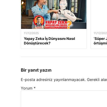
11/12/2025
11/12/202
Yapay Zeka İş Dünyasını Nasıl
‘Süper J
Dönüştürecek?
örtüşm
Bir yanıt yazın
E-posta adresiniz yayınlanmayacak.
Gerekli ala
Yorum
*