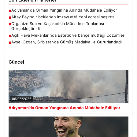
Adıyaman’da Orman Yangınına Anında Müdahale Ediliyor
■
Altay Bayındır beklenen imzayı attı! Yeni adresi şaşırttı
■
Organize Suç ve Kaçakçılıkla Mücadele Toplantısı
■
Gerçekleştirildi
Açık Hava Mekanlarında Estetik ve bahçe mutfağı Çözümleri
■
Aysel Özgan, Sırbistan’da Gümüş Madalya ile Gururlandırdı
■
Güncel
06/08/2026
Adıyaman’da Orman Yangınına Anında Müdahale Ediliyor