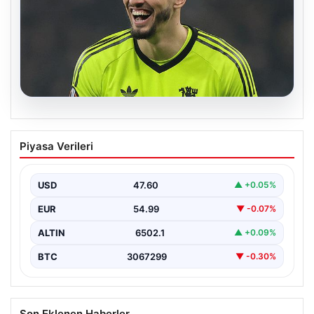
05.08.2026
Altay Bayındır beklenen imzayı attı!
Piyasa Verileri
Yeni adresi şaşırttı
USD
47.60
▲ +0.05%
EUR
54.99
▼ -0.07%
ALTIN
6502.1
▲ +0.09%
BTC
3067299
▼ -0.30%
Son Eklenen Haberler