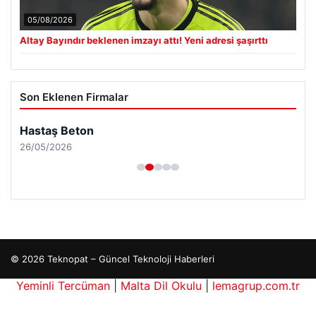
05/08/2026
Altay Bayındır beklenen imzayı attı! Yeni adresi şaşırttı
Son Eklenen Firmalar
Hastaş Beton
26/05/2026
© 2026 Teknopat – Güncel Teknoloji Haberleri
Yeminli Tercüman
|
Malta Dil Okulu
|
lemagrup.com.tr
pto
İzle
erbahis giriş
cio