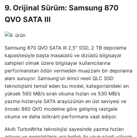
9. Orijinal Sürüm: Samsung 870
QVO SATA III
Samsung 870 QVO SATA III 2,5″ SSD, 2 TB depolama
kapasitesiyle başta masaüstü ve dizüstü bilgisayar
sahipleri olmak üzere bilgisayar kullanıcılarına
performanstan ödün vermeden muazzam bir depolama
alanı sunuyor. Samsung'un ikinci nesil QLC SSD
teknolojisini temsil eden bu model, kategorisindeki en
yüksek 560 MB/s sıralı okuma hızları ve 530 MB/s
yazma hızlarıyla SATA arayüzünün en üst seviyesi ve
önceki 860 QVO modeline göre gelişmiş rastgele
okuma ve daha istikrarlı performans vaat ediyor.
Akıllı TurboWrite teknolojisi sayesinde yazma hızları
artıyor ve genişletilmiş ara bellek ile uzun süreli yüksek