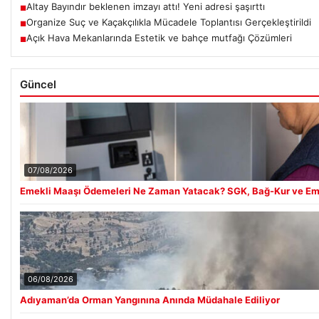
Altay Bayındır beklenen imzayı attı! Yeni adresi şaşırttı
■
Organize Suç ve Kaçakçılıkla Mücadele Toplantısı Gerçekleştirildi
■
Açık Hava Mekanlarında Estetik ve bahçe mutfağı Çözümleri
■
Güncel
07/08/2026
Emekli Maaşı Ödemeleri Ne Zaman Yatacak? SGK, Bağ-Kur ve Eme
06/08/2026
Adıyaman’da Orman Yangınına Anında Müdahale Ediliyor