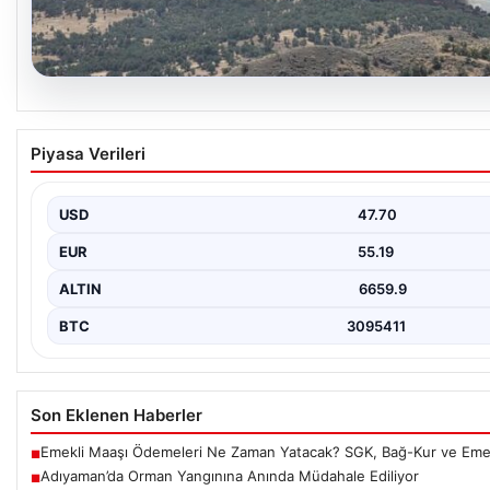
06.08.2026
Adıyaman’da Orman Yangınına Anında Müdahal
Piyasa Verileri
Adıyaman’ın Gerger ilçesine bağlı Çobanpınar ve Kütüklü köyleri 
aniden çıkan…
USD
47.70
EUR
55.19
ALTIN
6659.9
BTC
3095411
Son Eklenen Haberler
Emekli Maaşı Ödemeleri Ne Zaman Yatacak? SGK, Bağ-Kur ve Emekl
■
Adıyaman’da Orman Yangınına Anında Müdahale Ediliyor
■