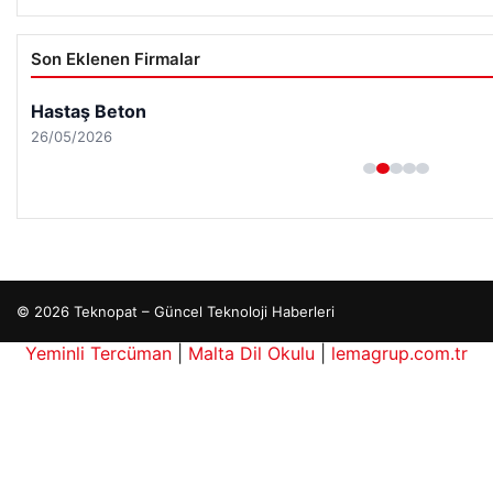
Son Eklenen Firmalar
Hastaş Beton
26/05/2026
© 2026 Teknopat – Güncel Teknoloji Haberleri
Yeminli Tercüman
|
Malta Dil Okulu
|
lemagrup.com.tr
giriş
o
bahis kripto
anlı Maç İzle