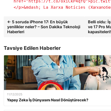
href="https://t.co/oxiCkP4qfQ">pic.twit
Xarxanoti
</p>&mdash; La Xarxa Notícies (
← 5 soruda iPhone 17: En büyük
Belli oldu: İ
yenilikler neler? – Son Dakika Teknoloji
ve 17 Pro M
Haberleri
kapasiteleri
Tavsiye Edilen Haberler
11/12/2025
Yapay Zeka İş Dünyasını Nasıl Dönüştürecek?