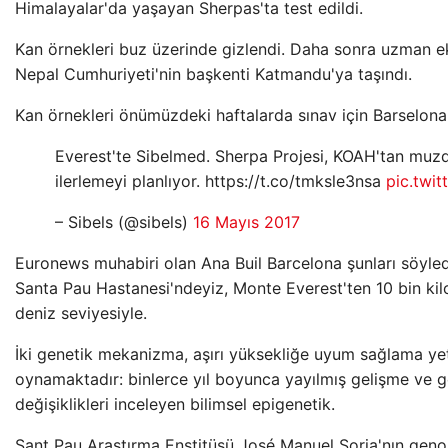
Himalayalar'da yaşayan Sherpas'ta test edildi.
Kan örnekleri buz üzerinde gizlendi. Daha sonra uzman ek
Nepal Cumhuriyeti'nin başkenti Katmandu'ya taşındı.
Kan örnekleri önümüzdeki haftalarda sınav için Barselona
Everest'te Sibelmed. Sherpa Projesi, KOAH'tan muzda
ilerlemeyi planlıyor. https://t.co/tmksle3nsa
pic.twit
– Sibels (@sibels)
16 Mayıs 2017
Euronews muhabiri olan Ana Buil Barcelona şunları söyled
Santa Pau Hastanesi'ndeyiz, Monte Everest'ten 10 bin kilom
deniz seviyesiyle.
İki genetik mekanizma, aşırı yüksekliğe uyum sağlama ye
oynamaktadır: binlerce yıl boyunca yayılmış gelişme ve
değişiklikleri inceleyen bilimsel epigenetik.
Sant Pau Araştırma Enstitüsü José Manuel Soria'nın genom