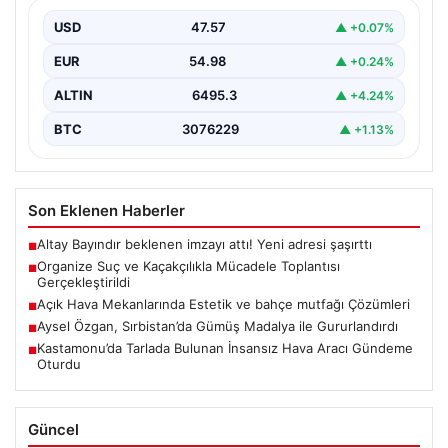
İçişleri Bakanlığı’nda düzenlenen önemli bir toplantı,
kaçakçılık ve organize suçlarla mücadele konularını ele
USD
47.57
▲ +0.07%
almak…
EUR
54.98
▲ +0.24%
ALTIN
6495.3
▲ +4.24%
BTC
3076229
▲ +1.13%
Son Eklenen Haberler
Altay Bayındır beklenen imzayı attı! Yeni adresi şaşırttı
■
Organize Suç ve Kaçakçılıkla Mücadele Toplantısı
■
Gerçekleştirildi
Açık Hava Mekanlarında Estetik ve bahçe mutfağı Çözümleri
■
Aysel Özgan, Sırbistan’da Gümüş Madalya ile Gururlandırdı
■
Kastamonu’da Tarlada Bulunan İnsansız Hava Aracı Gündeme
■
Oturdu
Güncel