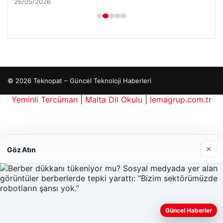
26/05/2026
© 2026 Teknopat – Güncel Teknoloji Haberleri
Yeminli Tercüman
|
Malta Dil Okulu
|
lemagrup.com.tr
iriş
ahis kripto
lı Maç İzle
tcio
×
Göz Atın
Güncel Haberler