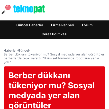
Güncel Haberler
Firma Rehberi
Forum
Çerez Politikası
Haberler
›
Güncel
›
Berber dükkanı tükeniyor mu? Sosyal medyada yer alan görüntüler
berberlerde tepki yarattı: “Bizim sektörümüzde robotların şansı
yok.”
Berber dükkanı
tükeniyor mu? Sosyal
medyada yer alan
görüntüler