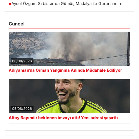
Aysel Özgan, Sırbistan’da Gümüş Madalya ile Gururlandırdı
■
Güncel
06/08/2026
Adıyaman’da Orman Yangınına Anında Müdahale Ediliyor
05/08/2026
Altay Bayındır beklenen imzayı attı! Yeni adresi şaşırttı