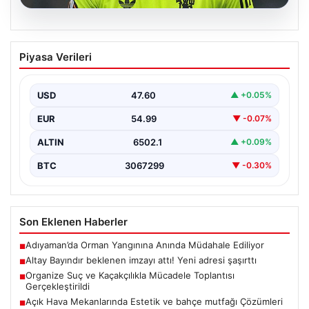
05.08.2026
Altay Bayındır beklenen imzayı attı!
Piyasa Verileri
Yeni adresi şaşırttı
USD
47.60
▲ +0.05%
EUR
54.99
▼ -0.07%
ALTIN
6502.1
▲ +0.09%
BTC
3067299
▼ -0.30%
Son Eklenen Haberler
Adıyaman’da Orman Yangınına Anında Müdahale Ediliyor
■
Altay Bayındır beklenen imzayı attı! Yeni adresi şaşırttı
■
Organize Suç ve Kaçakçılıkla Mücadele Toplantısı
■
Gerçekleştirildi
Açık Hava Mekanlarında Estetik ve bahçe mutfağı Çözümleri
■