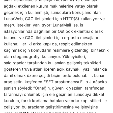
ağdaki etkilenen kurum makinelerine yatay olarak
geçmek için kullanmıştı; sunuculara konuşlandırılan
LunarWeb, C&C iletişimleri için HTTP(S) kullanıyor ve
meşru istekleri yanıltıyor; LunarMail ise. iş
istasyonlarında dağıtılan bir Outlook eklentisi olarak
bulunur ve C&C, iletişimleri için e-posta mesajlarını
kullanır. Her iki arka kapı da, tespit edilmekten
kaçınmak için komutların resimlere gizlendiği bir teknik
olan steganografiyi kullanıyor. Yükleyicileri,
saldırganlar tarafından kullanılan gelişmiş teknikleri
gösteren truva atları içeren açık kaynaklı yazılımlar da
dahil olmak üzere çeşitli biçimlerde bulunabilir. Lunar
araç setini keşfeden ESET araştırmacısı Filip Jurčacko
şunları söyledi: “Örneğin, güvenlik yazılımı tarafından
taranmayı önlemek için ele geçirilen sunucuya dikkatli
kurulum, farklı kodlama hataları ve arka kapı stilleri ile
çelişiyor. bu araçların geliştirilmesine ve işleyişine