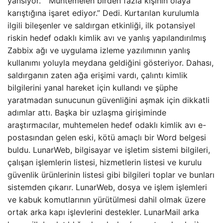
yansıyor.” “Muhtemelen birden fazla kişinin olaya
karıştığına işaret ediyor.” Dedi. Kurtarılan kurulumla
ilgili bileşenler ve saldırgan etkinliği, ilk potansiyel
riskin hedef odaklı kimlik avı ve yanlış yapılandırılmış
Zabbix ağı ve uygulama izleme yazılımının yanlış
kullanımı yoluyla meydana geldiğini gösteriyor. Dahası,
saldırganın zaten ağa erişimi vardı, çalıntı kimlik
bilgilerini yanal hareket için kullandı ve şüphe
yaratmadan sunucunun güvenliğini aşmak için dikkatli
adımlar attı. Başka bir uzlaşma girişiminde
araştırmacılar, muhtemelen hedef odaklı kimlik avı e-
postasından gelen eski, kötü amaçlı bir Word belgesi
buldu. LunarWeb, bilgisayar ve işletim sistemi bilgileri,
çalışan işlemlerin listesi, hizmetlerin listesi ve kurulu
güvenlik ürünlerinin listesi gibi bilgileri toplar ve bunları
sistemden çıkarır. LunarWeb, dosya ve işlem işlemleri
ve kabuk komutlarının yürütülmesi dahil olmak üzere
ortak arka kapı işlevlerini destekler. LunarMail arka