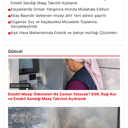
Emekli Sandığı Maaş Takvimi Açıklandı
Adıyaman’da Orman Yangınına Anında Müdahale Ediliyor
■
Altay Bayındır beklenen imzayı attı! Yeni adresi şaşırttı
■
Organize Suç ve Kaçakçılıkla Mücadele Toplantısı
■
Gerçekleştirildi
Açık Hava Mekanlarında Estetik ve bahçe mutfağı Çözümleri
■
Güncel
07/08/2026
Emekli Maaşı Ödemeleri Ne Zaman Yatacak? SGK, Bağ-Kur
ve Emekli Sandığı Maaş Takvimi Açıklandı