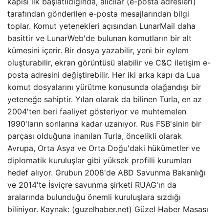
kapısı ilk başlatıldığında, alıcılar (e-posta adresleri)
tarafından gönderilen e-posta mesajlarından bilgi
toplar. Komut yetenekleri açısından LunarMail daha
basittir ve LunarWeb'de bulunan komutların bir alt
kümesini içerir. Bir dosya yazabilir, yeni bir eylem
oluşturabilir, ekran görüntüsü alabilir ve C&C iletişim e-
posta adresini değiştirebilir. Her iki arka kapı da Lua
komut dosyalarını yürütme konusunda olağandışı bir
yeteneğe sahiptir. Yılan olarak da bilinen Turla, en az
2004'ten beri faaliyet gösteriyor ve muhtemelen
1990'ların sonlarına kadar uzanıyor. Rus FSB'sinin bir
parçası olduğuna inanılan Turla, öncelikli olarak
Avrupa, Orta Asya ve Orta Doğu'daki hükümetler ve
diplomatik kuruluşlar gibi yüksek profilli kurumları
hedef alıyor. Grubun 2008'de ABD Savunma Bakanlığı
ve 2014'te İsviçre savunma şirketi RUAG'ın da
aralarında bulunduğu önemli kuruluşlara sızdığı
biliniyor. Kaynak: (guzelhaber.net) Güzel Haber Masası