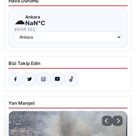
Hava Durumu
☁
Ankara
NaN°C
ŞEHIR SEÇ
Bizi Takip Edin
Yan Manşet