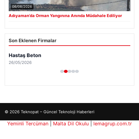
06/08/2026
Adıyaman’da Orman Yangınına Anında Müdahale Ediliyor
Son Eklenen Firmalar
Hastaş Beton
26/05/2026
© 2026 Teknopat – Güncel Teknoloji Haberleri
Yeminli Tercüman
|
Malta Dil Okulu
|
lemagrup.com.tr
e
is giriş
io
erbahis kripto