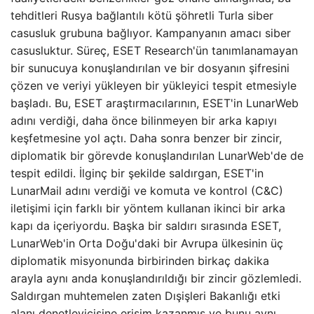
tehditleri Rusya bağlantılı kötü şöhretli Turla siber
casusluk grubuna bağlıyor. Kampanyanın amacı siber
casusluktur. Süreç, ESET Research'ün tanımlanamayan
bir sunucuya konuşlandırılan ve bir dosyanın şifresini
çözen ve veriyi yükleyen bir yükleyici tespit etmesiyle
başladı. Bu, ESET araştırmacılarının, ESET'in LunarWeb
adını verdiği, daha önce bilinmeyen bir arka kapıyı
keşfetmesine yol açtı. Daha sonra benzer bir zincir,
diplomatik bir görevde konuşlandırılan LunarWeb'de de
tespit edildi. İlginç bir şekilde saldırgan, ESET'in
LunarMail adını verdiği ve komuta ve kontrol (C&C)
iletişimi için farklı bir yöntem kullanan ikinci bir arka
kapı da içeriyordu. Başka bir saldırı sırasında ESET,
LunarWeb'in Orta Doğu'daki bir Avrupa ülkesinin üç
diplomatik misyonunda birbirinden birkaç dakika
arayla aynı anda konuşlandırıldığı bir zincir gözlemledi.
Saldırgan muhtemelen zaten Dışişleri Bakanlığı etki
alanı denetleyicisine erişim kazanmış ve bunu aynı