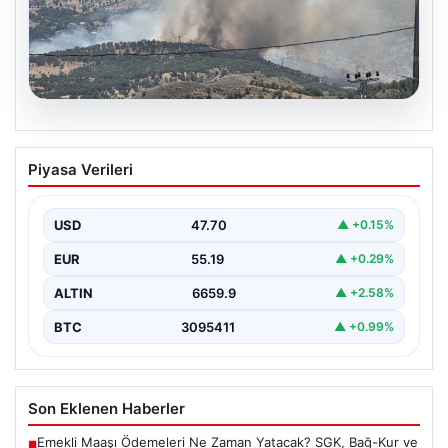
06.08.2026
Adıyaman’da Orman Yangınına Anında
Piyasa Verileri
Müdahale Ediliyor
Adıyaman’ın Gerger ilçesine bağlı Çobanpınar ve
Kütüklü köyleri arasındaki geniş ormanlık alan, aniden
USD
47.70
▲ +0.15%
çıkan…
EUR
55.19
▲ +0.29%
ALTIN
6659.9
▲ +2.58%
BTC
3095411
▲ +0.99%
Son Eklenen Haberler
Emekli Maaşı Ödemeleri Ne Zaman Yatacak? SGK, Bağ-Kur ve
■