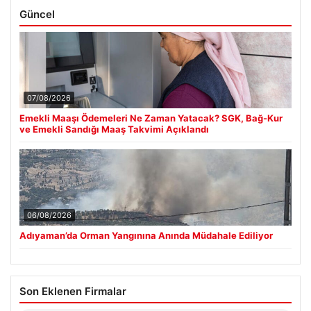
Güncel
07/08/2026
Emekli Maaşı Ödemeleri Ne Zaman Yatacak? SGK, Bağ-Kur
ve Emekli Sandığı Maaş Takvimi Açıklandı
06/08/2026
Adıyaman’da Orman Yangınına Anında Müdahale Ediliyor
Son Eklenen Firmalar