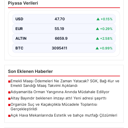
Piyasa Verileri
Müdahale Ediliyor
Adıyaman’ın Gerger ilçesine bağlı Çobanpınar ve
Kütüklü köyleri arasındaki geniş ormanlık alan, aniden
USD
47.70
▲ +0.15%
çıkan…
EUR
55.19
▲ +0.29%
ALTIN
6659.9
▲ +2.58%
BTC
3095411
▲ +0.99%
Son Eklenen Haberler
Emekli Maaşı Ödemeleri Ne Zaman Yatacak? SGK, Bağ-Kur ve
■
Emekli Sandığı Maaş Takvimi Açıklandı
Adıyaman’da Orman Yangınına Anında Müdahale Ediliyor
■
Altay Bayındır beklenen imzayı attı! Yeni adresi şaşırttı
■
Organize Suç ve Kaçakçılıkla Mücadele Toplantısı
■
Gerçekleştirildi
Açık Hava Mekanlarında Estetik ve bahçe mutfağı Çözümleri
■