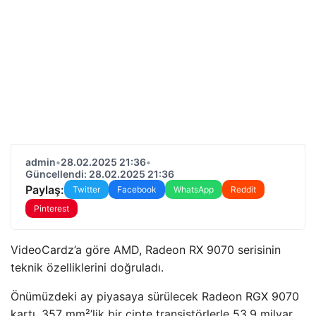
admin
•
28.02.2025 21:36
•
Güncellendi: 28.02.2025 21:36
Paylaş:
Twitter
Facebook
WhatsApp
Reddit
Pinterest
VideoCardz’a göre AMD, Radeon RX 9070 serisinin
teknik özelliklerini doğruladı.
Önümüzdeki ay piyasaya sürülecek Radeon RGX 9070
kartı, 357 mm²’lik bir çipte transistörlerle 53.9 milyar