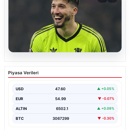
05.08.2026
Altay Bayındır beklenen imzayı attı!
Piyasa Verileri
Yeni adresi şaşırttı
USD
47.60
▲ +0.05%
EUR
54.99
▼ -0.07%
ALTIN
6502.1
▲ +0.09%
BTC
3067299
▼ -0.30%