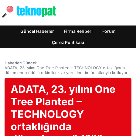
Güncel Haberler
Firma Rehberi
Forum
Çerez Politikası
Haberler
›
Güncel
›
ADATA, 23. yılını One Tree Planted – TECHNOLOGY ortaklığında
düzenlenen ödüllü etkinlikler ve yerel indirim fırsatlarıyla kutluyor
ADATA, 23. yılını One
Tree Planted –
TECHNOLOGY
ortaklığında