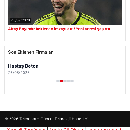
05/08/2026
Altay Bayındır beklenen imzayı attı! Yeni adresi şaşırttı
Son Eklenen Firmalar
Hastaş Beton
26/05/2026
© 2026 Teknopat – Güncel Teknoloji Haberleri
Yeminli Tercüman
|
Malta Dil Okulu
|
lemagrup.com.tr