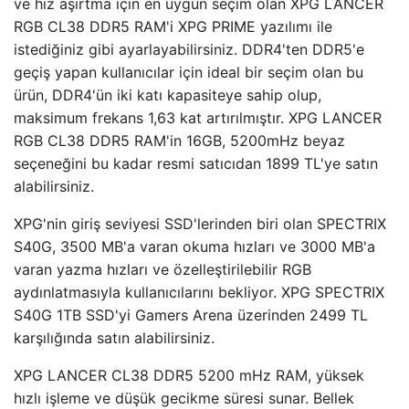
ve hız aşırtma için en uygun seçim olan XPG LANCER
RGB CL38 DDR5 RAM'i XPG PRIME yazılımı ile
istediğiniz gibi ayarlayabilirsiniz. DDR4'ten DDR5'e
geçiş yapan kullanıcılar için ideal bir seçim olan bu
ürün, DDR4'ün iki katı kapasiteye sahip olup,
maksimum frekans 1,63 kat artırılmıştır. XPG LANCER
RGB CL38 DDR5 RAM'in 16GB, 5200mHz beyaz
seçeneğini bu kadar resmi satıcıdan 1899 TL'ye satın
alabilirsiniz.
XPG'nin giriş seviyesi SSD'lerinden biri olan SPECTRIX
S40G, 3500 MB'a varan okuma hızları ve 3000 MB'a
varan yazma hızları ve özelleştirilebilir RGB
aydınlatmasıyla kullanıcılarını bekliyor. XPG SPECTRIX
S40G 1TB SSD'yi Gamers Arena üzerinden 2499 TL
karşılığında satın alabilirsiniz.
XPG LANCER CL38 DDR5 5200 mHz RAM, yüksek
hızlı işleme ve düşük gecikme süresi sunar. Bellek