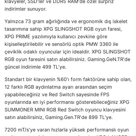
klavyeler, SSD'ler ve DDR5 RAM'de özel sürpriz
indirimler sunuyor.
Yalnızca 73 gram ağırlığında ve ergonomik dış iskelet
tasarımına sahip XPG SLINGSHOT RGB oyun faresi,
XPG PRIME yazılımıyla kullanıcı zevkine göre
kişiselleştirilebilir ve sensörlü optik PMW 3360 ile
çeviklik odaklı oyuncular için idealdir. XPG SLINGSHOT
RGB oyun faresini satın alabilirsiniz. Gaming.GeN.TR'de
güncel indirimle 499 TL'ye.
Standart bir klavyenin %60'ı form faktörüne sahip olan,
12 farklı RGB aydınlatma ayarı arasından seçim
yapabileceğiniz ve Red Switch sayesinde FPS
oyunlarında en iyi performansı gösterebileceğiniz XPG
SUMMONER MINI RGB Red Switch oyuncu klavyesini
satın alabilirsiniz, Gaming.Gen.TR'de 899 TL'ye.
7200 mT/s'ye varan hızlarla yüksek performanslı oyun