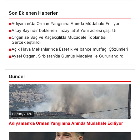
Son Eklenen Haberler
Adıyaman’da Orman Yangınına Anında Müdahale Ediliyor
■
Altay Bayındır beklenen imzayı attı! Yeni adresi şaşırttı
■
Organize Suç ve Kaçakçılıkla Mücadele Toplantısı
■
Gerçekleştirildi
Açık Hava Mekanlarında Estetik ve bahçe mutfağı Çözümleri
■
Aysel Özgan, Sırbistan’da Gümüş Madalya ile Gururlandırdı
■
Güncel
06/08/2026
Adıyaman’da Orman Yangınına Anında Müdahale Ediliyor