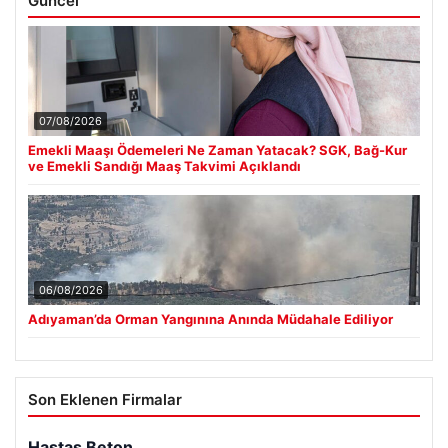
Güncel
07/08/2026
Emekli Maaşı Ödemeleri Ne Zaman Yatacak? SGK, Bağ-Kur
ve Emekli Sandığı Maaş Takvimi Açıklandı
06/08/2026
Adıyaman’da Orman Yangınına Anında Müdahale Ediliyor
Son Eklenen Firmalar
Hastaş Beton