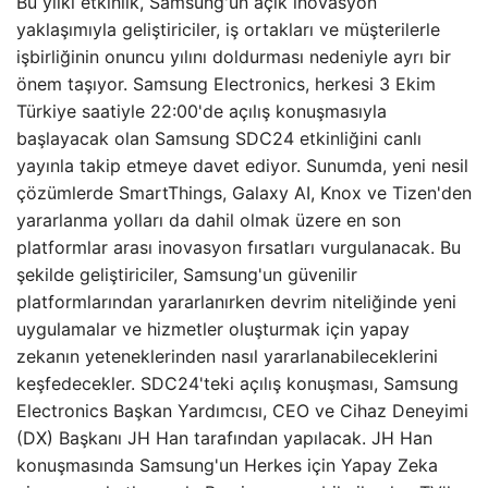
Bu yılki etkinlik, Samsung'un açık inovasyon
yaklaşımıyla geliştiriciler, iş ortakları ve müşterilerle
işbirliğinin onuncu yılını doldurması nedeniyle ayrı bir
önem taşıyor. Samsung Electronics, herkesi 3 Ekim
Türkiye saatiyle 22:00'de açılış konuşmasıyla
başlayacak olan Samsung SDC24 etkinliğini canlı
yayınla takip etmeye davet ediyor. Sunumda, yeni nesil
çözümlerde SmartThings, Galaxy AI, Knox ve Tizen'den
yararlanma yolları da dahil olmak üzere en son
platformlar arası inovasyon fırsatları vurgulanacak. Bu
şekilde geliştiriciler, Samsung'un güvenilir
platformlarından yararlanırken devrim niteliğinde yeni
uygulamalar ve hizmetler oluşturmak için yapay
zekanın yeteneklerinden nasıl yararlanabileceklerini
keşfedecekler. SDC24'teki açılış konuşması, Samsung
Electronics Başkan Yardımcısı, CEO ve Cihaz Deneyimi
(DX) Başkanı JH Han tarafından yapılacak. JH Han
konuşmasında Samsung'un Herkes için Yapay Zeka