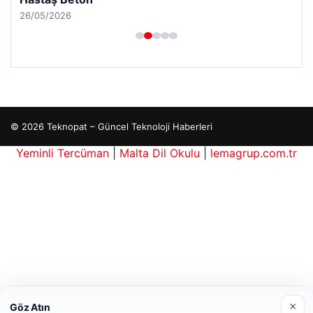
26/05/2026
© 2026 Teknopat – Güncel Teknoloji Haberleri
Yeminli Tercüman
|
Malta Dil Okulu
|
lemagrup.com.tr
e
is giriş
io
erbahis kripto
×
Göz Atın