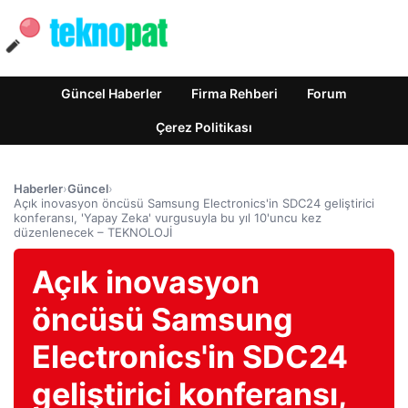
Güncel Haberler
Firma Rehberi
Forum
Çerez Politikası
Haberler
›
Güncel
›
Açık inovasyon öncüsü Samsung Electronics'in SDC24 geliştirici
konferansı, 'Yapay Zeka' vurgusuyla bu yıl 10'uncu kez
düzenlenecek – TEKNOLOJİ
Açık inovasyon
öncüsü Samsung
Electronics'in SDC24
geliştirici konferansı,