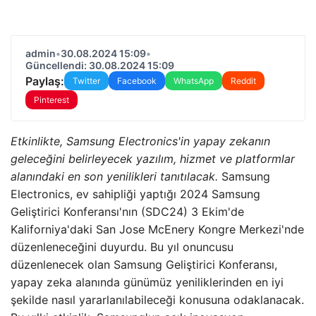
admin
•
30.08.2024 15:09
•
Güncellendi: 30.08.2024 15:09
Paylaş:
Twitter
Facebook
WhatsApp
Reddit
Pinterest
Etkinlikte, Samsung Electronics'in yapay zekanın
geleceğini belirleyecek yazılım, hizmet ve platformlar
alanındaki en son yenilikleri tanıtılacak.
Samsung
Electronics, ev sahipliği yaptığı 2024 Samsung
Geliştirici Konferansı'nın (SDC24) 3 Ekim'de
Kaliforniya'daki San Jose McEnery Kongre Merkezi'nde
düzenleneceğini duyurdu. Bu yıl onuncusu
düzenlenecek olan Samsung Geliştirici Konferansı,
yapay zeka alanında günümüz yeniliklerinden en iyi
şekilde nasıl yararlanılabileceği konusuna odaklanacak.