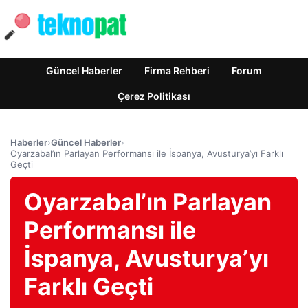
Güncel Haberler
Firma Rehberi
Forum
Çerez Politikası
Haberler
›
Güncel Haberler
›
Oyarzabal’ın Parlayan Performansı ile İspanya, Avusturya’yı Farklı
Geçti
Oyarzabal’ın Parlayan
Performansı ile
İspanya, Avusturya’yı
Farklı Geçti