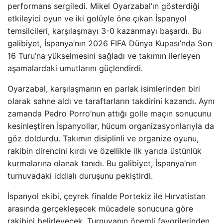
performans sergiledi. Mikel Oyarzabal’ın gösterdiği
etkileyici oyun ve iki golüyle öne çıkan İspanyol
temsilcileri, karşılaşmayı 3-0 kazanmayı başardı. Bu
galibiyet, İspanya’nın 2026 FIFA Dünya Kupası’nda Son
16 Turu’na yükselmesini sağladı ve takımın ilerleyen
aşamalardaki umutlarını güçlendirdi.
Oyarzabal, karşılaşmanın en parlak isimlerinden biri
olarak sahne aldı ve taraftarların takdirini kazandı. Aynı
zamanda Pedro Porro’nun attığı golle maçın sonucunu
kesinleştiren İspanyollar, hücum organizasyonlarıyla da
göz doldurdu. Takımın disiplinli ve organize oyunu,
rakibin direncini kırdı ve özellikle ilk yarıda üstünlük
kurmalarına olanak tanıdı. Bu galibiyet, İspanya’nın
turnuvadaki iddialı duruşunu pekiştirdi.
İspanyol ekibi, çeyrek finalde Portekiz ile Hırvatistan
arasında gerçekleşecek mücadele sonucuna göre
rakibini belirleyecek. Turnuvanın önemli favorilerinden