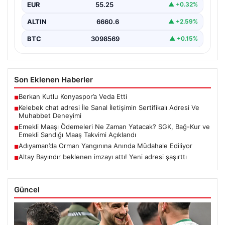
EUR
55.25
▲ +0.32%
Günümüzde çeşitli…
ALTIN
6660.6
▲ +2.59%
BTC
3098569
▲ +0.15%
Son Eklenen Haberler
Berkan Kutlu Konyaspor’a Veda Etti
■
Kelebek chat adresi İle Sanal İletişimin Sertifikalı Adresi Ve
■
Muhabbet Deneyimi
Emekli Maaşı Ödemeleri Ne Zaman Yatacak? SGK, Bağ-Kur ve
■
Emekli Sandığı Maaş Takvimi Açıklandı
Adıyaman’da Orman Yangınına Anında Müdahale Ediliyor
■
Altay Bayındır beklenen imzayı attı! Yeni adresi şaşırttı
■
Güncel