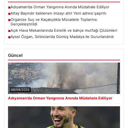
Adıyaman’da Orman Yangınına Anında Müdahale Ediliyor
■
Altay Bayındır beklenen imzayı attı! Yeni adresi şaşırttı
■
Organize Suç ve Kaçakçılıkla Mücadele Toplantısı
■
Gerçekleştirildi
Açık Hava Mekanlarında Estetik ve bahçe mutfağı Çözümleri
■
Aysel Özgan, Sırbistan’da Gümüş Madalya ile Gururlandırdı
■
Güncel
06/08/2026
Adıyaman’da Orman Yangınına Anında Müdahale Ediliyor