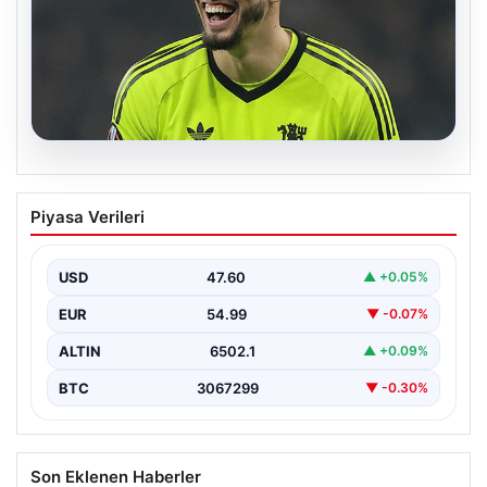
05.08.2026
Altay Bayındır beklenen imzayı attı!
Piyasa Verileri
Yeni adresi şaşırttı
USD
47.60
▲ +0.05%
EUR
54.99
▼ -0.07%
ALTIN
6502.1
▲ +0.09%
BTC
3067299
▼ -0.30%
Son Eklenen Haberler