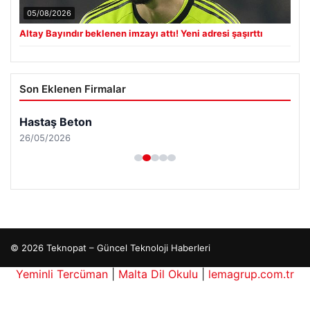
05/08/2026
Altay Bayındır beklenen imzayı attı! Yeni adresi şaşırttı
Son Eklenen Firmalar
Hastaş Beton
26/05/2026
© 2026 Teknopat – Güncel Teknoloji Haberleri
Yeminli Tercüman
|
Malta Dil Okulu
|
lemagrup.com.tr
zle
ahis giriş
tcio
süperbahis kripto