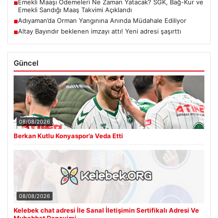
Emekli Maaşı Ödemeleri Ne Zaman Yatacak? SGK, Bağ-Kur ve
■
Emekli Sandığı Maaş Takvimi Açıklandı
Adıyaman’da Orman Yangınına Anında Müdahale Ediliyor
■
Altay Bayındır beklenen imzayı attı! Yeni adresi şaşırttı
■
Güncel
08/08/2026
Berkan Kutlu Konyaspor’a Veda Etti
08/08/2026
Kelebek chat adresi İle Sanal İletişimin Sertifikalı Adresi Ve
Muhabbet Deneyimi