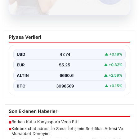
08.08.2026
Kelebek chat adresi İle Sanal İletişimin
Piyasa Verileri
Sertifikalı Adresi Ve Muhabbet
Deneyimi
USD
47.74
▲ +0.18%
İnternet dünyasında kullanıcıların seviyeli bir şekilde
irtibat oluşturması büyük bir önem barındırmaktadır.
EUR
55.25
▲ +0.32%
Günümüzde çeşitli…
ALTIN
6660.6
▲ +2.59%
BTC
3098569
▲ +0.15%
Son Eklenen Haberler
Berkan Kutlu Konyaspor’a Veda Etti
■
Kelebek chat adresi İle Sanal İletişimin Sertifikalı Adresi Ve
■
Muhabbet Deneyimi