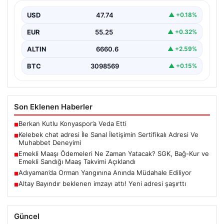
Deneyimi
USD
47.74
▲ +0.18%
İnternet dünyasında kullanıcıların seviyeli bir şekilde
irtibat oluşturması büyük bir önem barındırmaktadır.
EUR
55.25
▲ +0.32%
Günümüzde çeşitli…
ALTIN
6660.6
▲ +2.59%
BTC
3098569
▲ +0.15%
Son Eklenen Haberler
Berkan Kutlu Konyaspor’a Veda Etti
■
Kelebek chat adresi İle Sanal İletişimin Sertifikalı Adresi Ve
■
Muhabbet Deneyimi
Emekli Maaşı Ödemeleri Ne Zaman Yatacak? SGK, Bağ-Kur ve
■
Emekli Sandığı Maaş Takvimi Açıklandı
Adıyaman’da Orman Yangınına Anında Müdahale Ediliyor
■
Altay Bayındır beklenen imzayı attı! Yeni adresi şaşırttı
■
Güncel